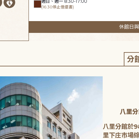
週日、週一 8:30-17:00
(16:30停止借還書)
休館日與
分
八里分
八里分館於9
里下庄市場綜