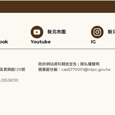
新北市圖
新
ook
Youtube
IG
政府網站資料開放宣告
|
隱私權聲明
區貴興路139號
圖書館信箱：cad2170001@ntpc.gov.tw
29538139