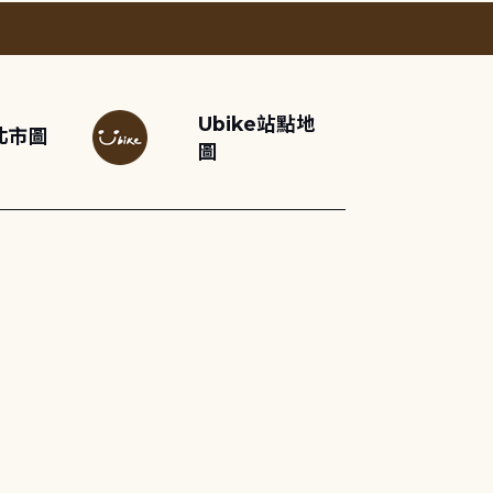
Ubike站點地
北市圖
圖