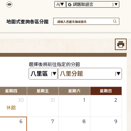
地圖式查詢各區分館
選擇後將前往指定的分館
星期四
星期五
星期六
星期日
30
31
1
2
休館
6
7
8
9