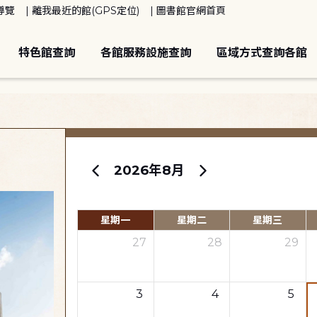
導覽
離我最近的館(GPS定位)
圖書館官網首頁
特色館查詢
各館服務設施查詢
區域方式查詢各館
2026年8月
星期一
星期二
星期三
27
28
29
3
4
5