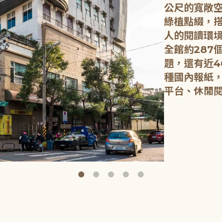
公尺的寬敞
綠植點綴，
人的閱讀環
全館約287
題，還有近4
種國內報紙