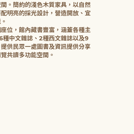
空間。簡約的淺色木質家具，以自然
搭配明亮的採光設計，營造開放、宜
五樓：開架閱
境。
個座位，館內藏書豐富，涵蓋各種主
五樓規劃為成
6種中文雜誌、2種西文雜誌以及9
籍和新進好書
，提供民眾一處圖書及資訊提供分享