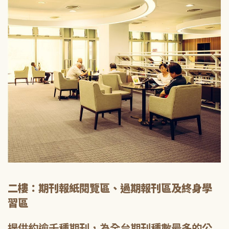
二樓：期刊報紙閱覽區、過期報刊區及終身學
習區
提供約逾千種期刊，為全台期刊種數最多的公