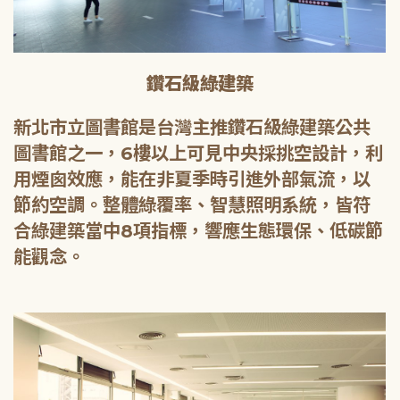
鑽石級綠建築
新北市立圖書館是台灣主推鑽石級綠建築公共
圖書館之一，6樓以上可見中央採挑空設計，利
用煙囪效應，能在非夏季時引進外部氣流，以
節約空調。整體綠覆率、智慧照明系統，皆符
合綠建築當中8項指標，響應生態環保、低碳節
能觀念。