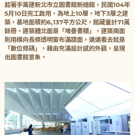
起著手籌建新北市立圖書館新總館，民國104年
5月10日完工啟用，為地上10層，地下3層之建
築，基地面積約6,137平方公尺，館藏量計71萬
餘冊。建築體北面是「堆疊書櫃」，建築南面
則用橫向長條透明窗布滿牆面，遠遠看去就是
「數位條碼」，藉由充滿設計感的外觀，呈現
出圖書館意象。