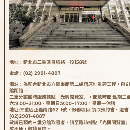
地址：新北市三重區自強路一段158號
電話：(02) 2981-4887
備註：為配合新北市立圖書館第二總館原址重建工程，自6
館閉館。
三重分館臨時服務據點「光興閱覽室」，開放時間:星期二
六:9:00~21:00、星期日:9:00~17:00，星期一休館
地址:三重區正義南路62-1號，服務項目:領取預約書、還書
(02)2981-4887
敬請已預約三重分館取書者，請至臨時據點「光興閱覽室」
成不便，敬請見諒。