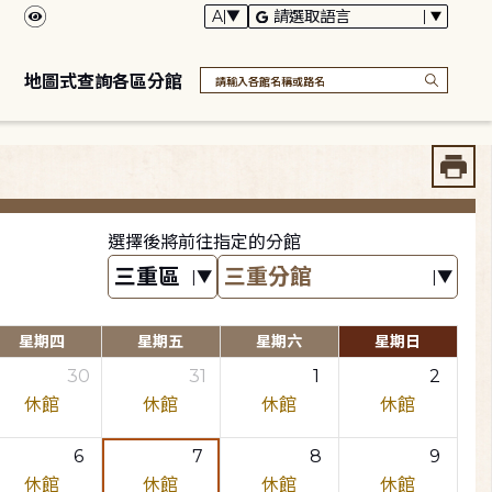
地圖式查詢各區分館
選擇後將前往指定的分館
星期四
星期五
星期六
星期日
30
31
1
2
休館
休館
休館
休館
6
7
8
9
休館
休館
休館
休館