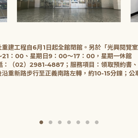
重建工程自6月1日起全館閉館。另於「光興閱覽
21：00、星期日9：00～17：00，星期一休館
：（02）2981-4887；服務項目：領取預約書
重新路步行至正義南路左轉，約10-15分鐘；公車：