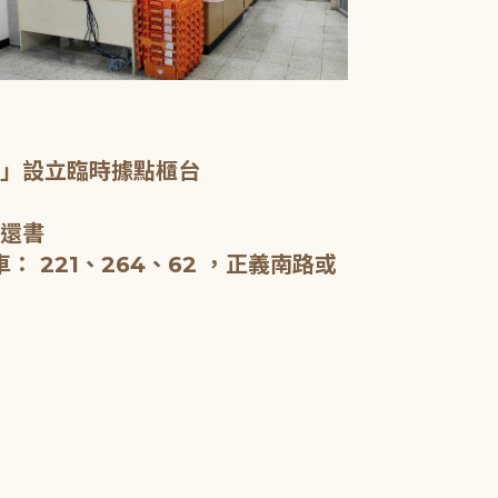
一樓服務台、
室」設立臨時據點櫃台
新北市立圖書
啟用，全棟約5
、還書
閱報。
 221、264、62 ，正義南路或