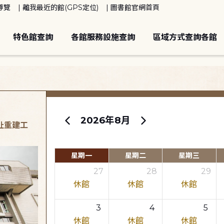
導覽
離我最近的館(GPS定位)
圖書館官網首頁
特色館查詢
各館服務設施查詢
區域方式查詢各館
2026年8月
原址重建工
星期一
星期二
星期三
27
28
29
休館
休館
休館
3
4
5
休館
休館
休館