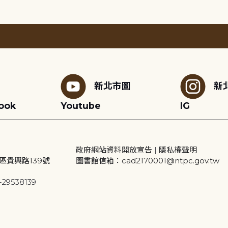
新北市圖
新
ook
Youtube
IG
政府網站資料開放宣告
|
隱私權聲明
區貴興路139號
圖書館信箱：cad2170001@ntpc.gov.tw
29538139