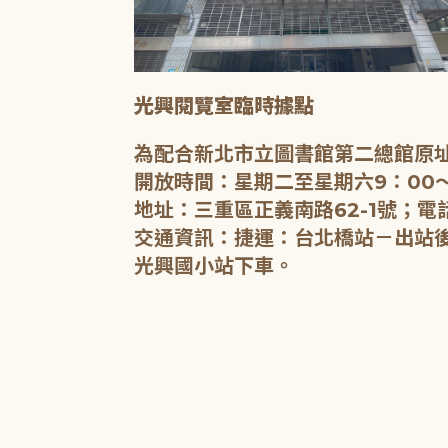
光興閱覽室臨時據點
為配合新北市立圖書館第二總館原址
開放時間：星期二至星期六9：00～
地址：三重區正義南路62-1號；電話
交通資訊：捷運：台北橋站－出站後沿
光興國小站下車。