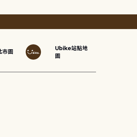
Ubike站點地
北市圖
圖