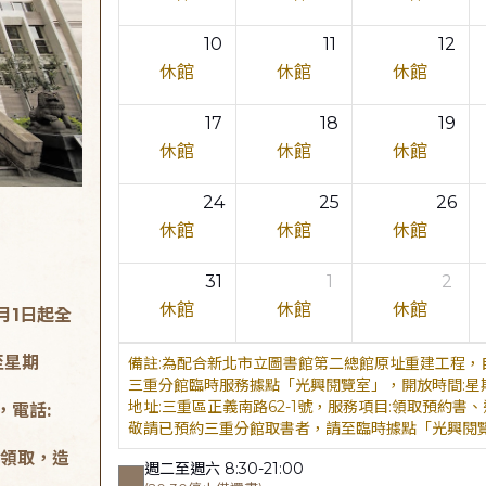
10
11
12
休館
休館
休館
17
18
19
休館
休館
休館
24
25
26
休館
休館
休館
31
1
2
休館
休館
休館
月1日起全
至星期
為配合新北市立圖書館第二總館原址重建工程，自
三重分館臨時服務據點「光興閱覽室」，開放時間:星期二至星
地址:三重區正義南路62-1號，服務項目:領取預約書、還書，
，電話:
敬請已預約三重分館取書者，請至臨時據點「光興閱
領取，造
週二至週六 8:30-21:00