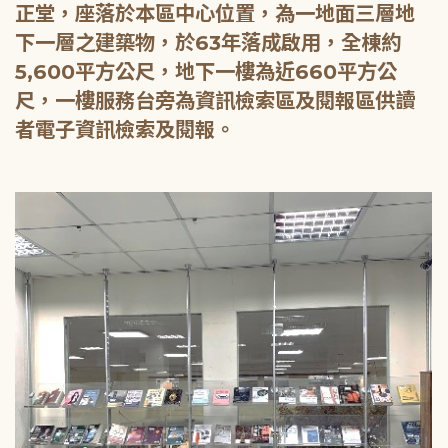
正堂，座落於本區中心位置，為一地面三層地
下一層之建築物，於63年落成啟用，全棟約
5,600平方公尺，地下一樓為近660平方公
尺，一樓服務台旁為資訊檢索區及閱報區供讀
者電子資訊檢索及閱報。