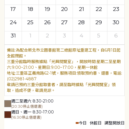
17
18
19
20
21
22
23
24
25
26
27
28
29
30
31
1
2
3
4
5
6
為配合新北市立圖書館第二總館原址重建工程，自6月1日起
全館閉館。
三重分館臨時服務據點「光興閱覽室」，開放時間:星期二至星期
六:9:00~21:00、星期日:9:00~17:00，星期一休館
地址:三重區正義南路62-1號，服務項目:領取預約書、還書，電話:
(02)2981-4887
敬請已預約三重分館取書者，請至臨時據點「光興閱覽室」領
取，造成不便，敬請見諒。
週二至週六 8:30-21:00
(20:30停止借還書)
週日、週一 8:30-17:00
(16:30停止借還書)
今日
休館日
調整開放日