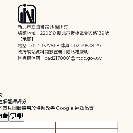
新北市立圖書館 版權所有
總館地址：220218 新北市板橋區貴興路139號
【地圖】
電話：02-29537868 傳真：02-29538139
政府網站資料開放宣告
|
隱私權聲明
圖書館信箱：cad2170001@ntpc.gov.tw
文
這個翻譯評分
的意見回饋將用於協助改善 Google 翻譯品質