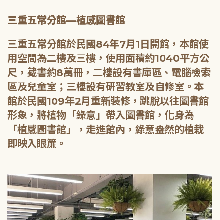
三重五常分館—植感圖書館
三重五常分館於民國84年7月1日開館，本館使
用空間為二樓及三樓，使用面積約1040平方公
尺，藏書約8萬冊，二樓設有書庫區、電腦檢索
區及兒童室；三樓設有研習教室及自修室。本
館於民國109年2月重新裝修，跳脫以往圖書館
形象，將植物「綠意」帶入圖書館，化身為
「植感圖書館」，走進館內，綠意盎然的植栽
即映入眼簾。