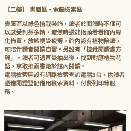
【二樓】 書庫區、電腦檢索區
書庫區以綠色植栽裝飾，讀者於閱讀時不僅可
以感受到芬多精，疲憊時還能抬頭看看館內綠
化佈置，放鬆視覺疲勞。館內設有植物陪讀，
可陪伴讀者閱讀自習。另設有「植覺閱讀處方
籤」，讀者可憑直覺抽出後，找到對應植物花
語，拿取推薦書籍於館內閱讀。
電腦檢索區設有網路檢索查詢電腦3台，供讀者
憑借閱證登記借用檢索資料、付費列印等服
務。