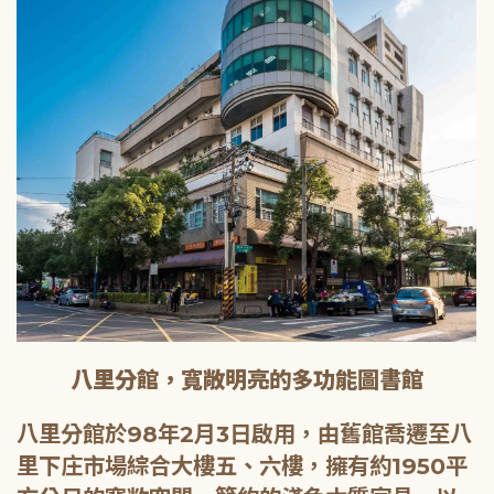
八里分館，寬敞明亮的多功能圖書館
八里分館於98年2月3日啟用，由舊館喬遷至八
里下庄市場綜合大樓五、六樓，擁有約1950平