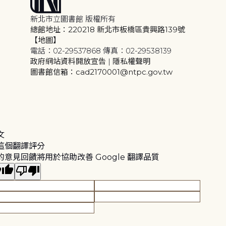
新北市立圖書館 版權所有
總館地址：220218 新北市板橋區貴興路139號
【地圖】
電話：02-29537868 傳真：02-29538139
政府網站資料開放宣告
|
隱私權聲明
圖書館信箱：cad2170001@ntpc.gov.tw
文
這個翻譯評分
的意見回饋將用於協助改善 Google 翻譯品質