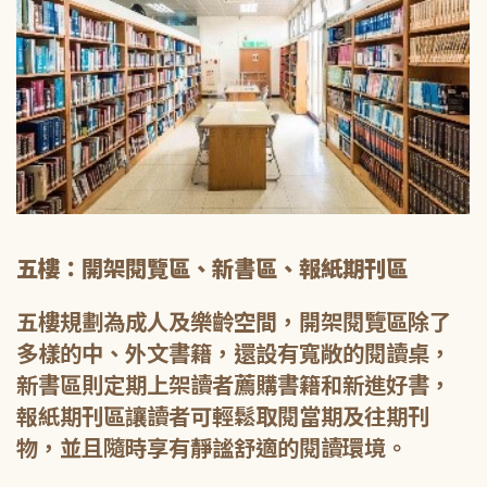
五樓：開架閱覽區、新書區、報紙期刊區
五樓規劃為成人及樂齡空間，開架閱覽區除了
多樣的中、外文書籍，還設有寬敞的閱讀桌，
新書區則定期上架讀者薦購書籍和新進好書，
報紙期刊區讓讀者可輕鬆取閱當期及往期刊
物，並且隨時享有靜謐舒適的閱讀環境。