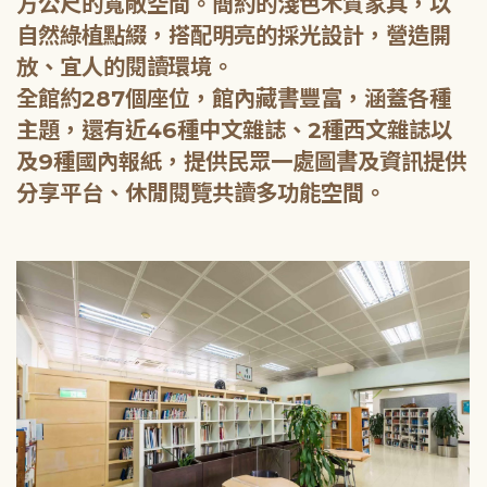
方公尺的寬敞空間。簡約的淺色木質家具，以
自然綠植點綴，搭配明亮的採光設計，營造開
放、宜人的閱讀環境。
全館約287個座位，館內藏書豐富，涵蓋各種
主題，還有近46種中文雜誌、2種西文雜誌以
及9種國內報紙，提供民眾一處圖書及資訊提供