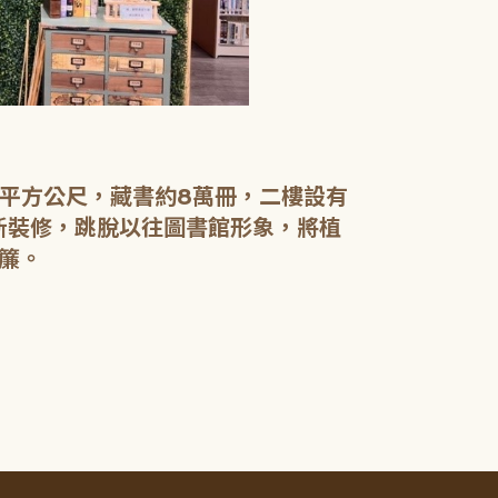
【二樓】 書庫
書庫區以綠色
設有植物陪讀
書籍於館內閱
0平方公尺，藏書約8萬冊，二樓設有
電腦檢索區設
新裝修，跳脫以往圖書館形象，將植
簾。