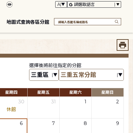
地圖式查詢各區分館
選擇後將前往指定的分館
星期四
星期五
星期六
星期日
30
31
1
2
休館
6
7
8
9