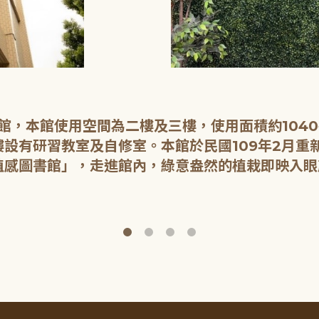
開館，本館使用空間為二樓及三樓，使用面積約104
設有研習教室及自修室。本館於民國109年2月重
植感圖書館」，走進館內，綠意盎然的植栽即映入眼