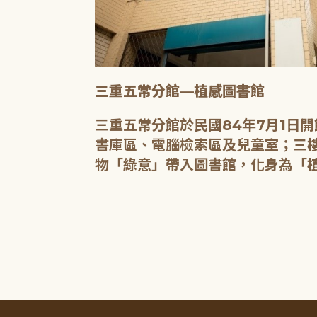
三重五常分館—植感圖書館
20人的研習教
三重五常分館於民國84年7月1日
書庫區、電腦檢索區及兒童室；三樓
物「綠意」帶入圖書館，化身為「