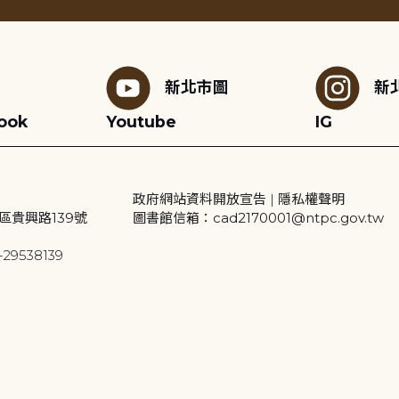
新北市圖
新
ook
Youtube
IG
政府網站資料開放宣告
|
隱私權聲明
區貴興路139號
圖書館信箱：cad2170001@ntpc.gov.tw
29538139