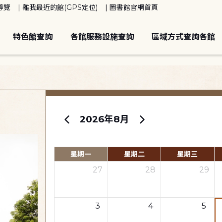
導覽
離我最近的館(GPS定位)
圖書館官網首頁
特色館查詢
各館服務設施查詢
區域方式查詢各館
2026年8月
星期一
星期二
星期三
27
28
29
3
4
5