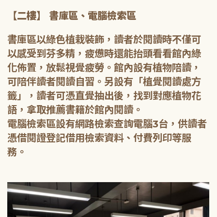
【二樓】 書庫區、電腦檢索區
書庫區以綠色植栽裝飾，讀者於閱讀時不僅可
以感受到芬多精，疲憊時還能抬頭看看館內綠
化佈置，放鬆視覺疲勞。館內設有植物陪讀，
可陪伴讀者閱讀自習。另設有「植覺閱讀處方
籤」，讀者可憑直覺抽出後，找到對應植物花
語，拿取推薦書籍於館內閱讀。
電腦檢索區設有網路檢索查詢電腦3台，供讀者
憑借閱證登記借用檢索資料、付費列印等服
務。