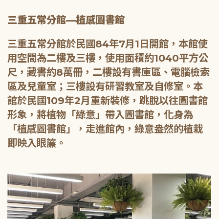
三重五常分館—植感圖書館
三重五常分館於民國84年7月1日開館，本館使
用空間為二樓及三樓，使用面積約1040平方公
尺，藏書約8萬冊，二樓設有書庫區、電腦檢索
區及兒童室；三樓設有研習教室及自修室。本
館於民國109年2月重新裝修，跳脫以往圖書館
形象，將植物「綠意」帶入圖書館，化身為
「植感圖書館」，走進館內，綠意盎然的植栽
即映入眼簾。