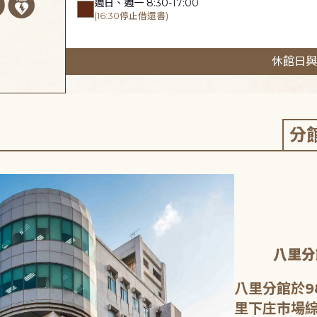
週日、週一 8:30-17:00
(16:30停止借還書)
休館日與
分
八里分
八里分館於9
里下庄市場綜