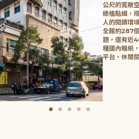
公尺的寬敞
綠植點綴，
人的閱讀環
全館約287
題，還有近4
種國內報紙