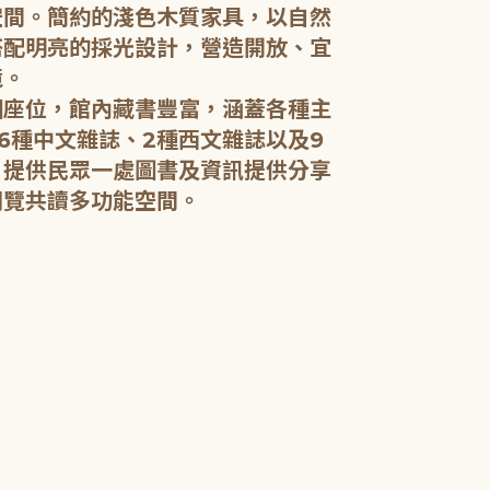
空間。簡約的淺色木質家具，以自然
搭配明亮的採光設計，營造開放、宜
五樓：開架閱
境。
個座位，館內藏書豐富，涵蓋各種主
五樓規劃為成
6種中文雜誌、2種西文雜誌以及9
籍和新進好書
，提供民眾一處圖書及資訊提供分享