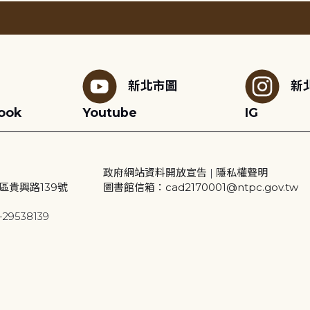
新北市圖
新
ook
Youtube
IG
政府網站資料開放宣告
|
隱私權聲明
區貴興路139號
圖書館信箱：cad2170001@ntpc.gov.tw
29538139