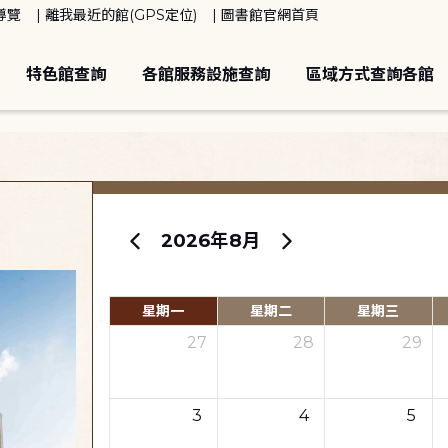
導覽
離我最近的館(GPS定位)
圖書館官網首頁
特色館查詢
各館服務設施查詢
區域方式查詢各館
2026年8月
星期一
星期二
星期三
27
28
29
3
4
5