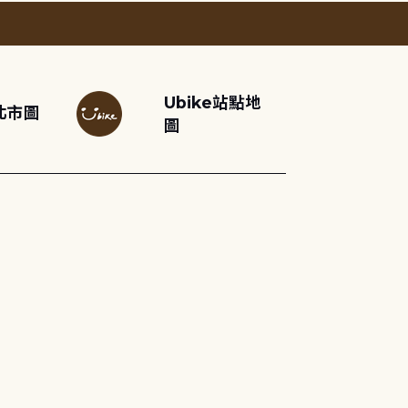
Ubike站點地
北市圖
圖