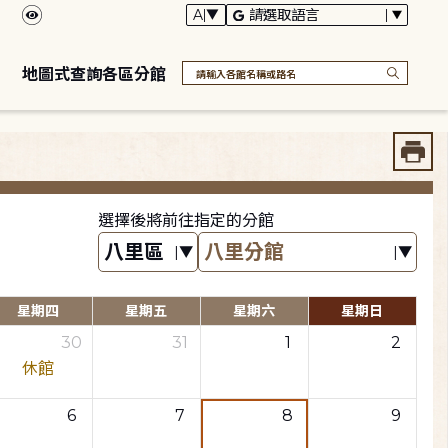
地圖式查詢各區分館
選擇後將前往指定的分館
星期四
星期五
星期六
星期日
30
31
1
2
休館
6
7
8
9