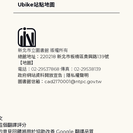
Ubike站點地圖
新北市立圖書館 版權所有
總館地址：220218 新北市板橋區貴興路139號
【地圖】
電話：02-29537868 傳真：02-29538139
政府網站資料開放宣告
|
隱私權聲明
圖書館信箱：cad2170001@ntpc.gov.tw
文
這個翻譯評分
的意見回饋將用於協助改善 Google 翻譯品質