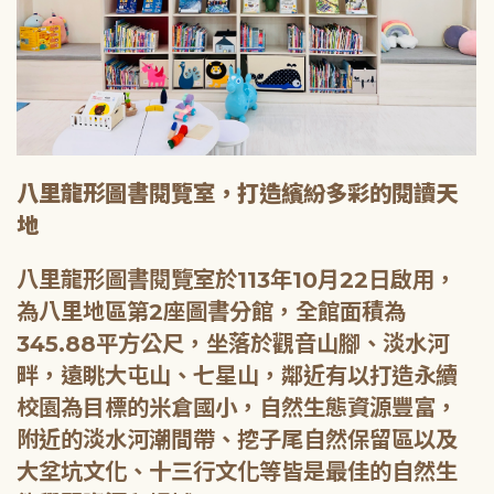
八里龍形圖書閱覽室，打造繽紛多彩的閱讀天
地
八里龍形圖書閱覽室於113年10月22日啟用，
為八里地區第2座圖書分館，全館面積為
345.88平方公尺，坐落於觀音山腳、淡水河
畔，遠眺大屯山、七星山，鄰近有以打造永續
校園為目標的米倉國小，自然生態資源豐富，
附近的淡水河潮間帶、挖子尾自然保留區以及
大坌坑文化、十三行文化等皆是最佳的自然生