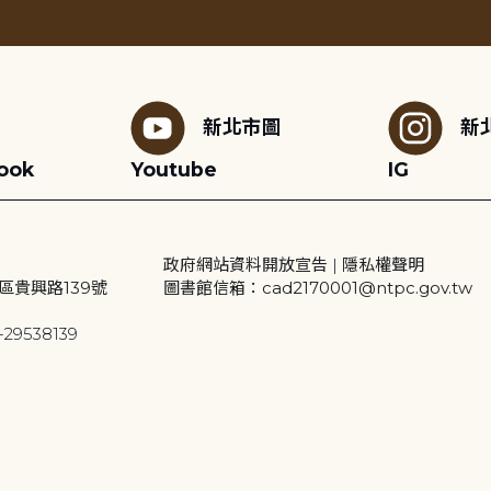
新北市圖
新
ook
Youtube
IG
政府網站資料開放宣告
|
隱私權聲明
區貴興路139號
圖書館信箱：cad2170001@ntpc.gov.tw
29538139