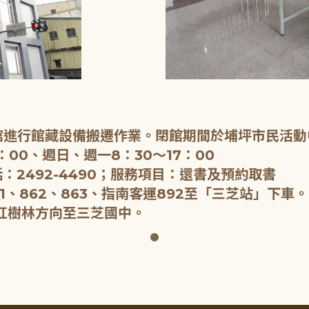
閉館進行館藏設備搬遷作業。閉館期間於埔坪市民活動
：00、週日、週一8：30～17：00
：2492-4490；服務項目：還書及預約取書
1、862、863、指南客運892至「三芝站」下車。
紅樹林方向至三芝國中。