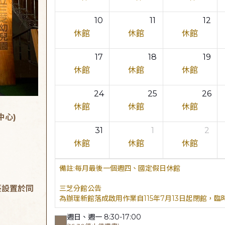
10
11
12
休館
休館
休館
17
18
19
休館
休館
休館
24
25
26
休館
休館
休館
中心)
31
1
2
休館
休館
休館
每月最後一個週四、國定假日休館
臺設置於同
三芝分館公告
為辦理新館落成啟用作業自115年7月13日起閉館，
週日、週一 8:30-17:00