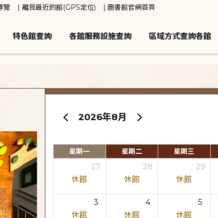
導覽
離我最近的館(GPS定位)
圖書館官網首頁
特色館查詢
各館服務設施查詢
區域方式查詢各館
2026年8月
星期一
星期二
星期三
27
28
29
休館
休館
休館
3
4
5
休館
休館
休館