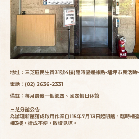
地址：三芝區民生街31號4樓(臨時營運據點-埔坪市民活動
電話：(02) 2636-2331
備註：每月最後一個週四、國定假日休館
三芝分館公告
為辦理新館落成啟用作業自115年7月13日起閉館，臨時櫃
棟3樓，造成不便，敬請見諒。