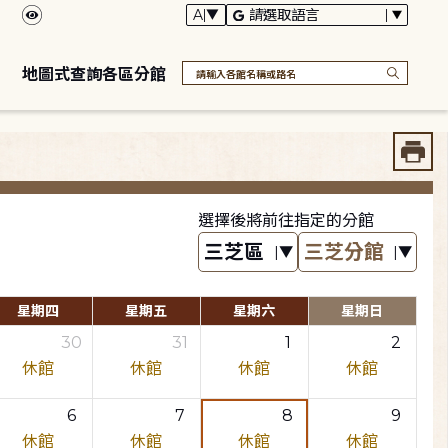
地圖式查詢各區分館
選擇後將前往指定的分館
星期四
星期五
星期六
星期日
30
31
1
2
休館
休館
休館
休館
6
7
8
9
休館
休館
休館
休館