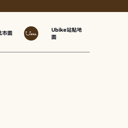
Ubike站點地
北市圖
圖