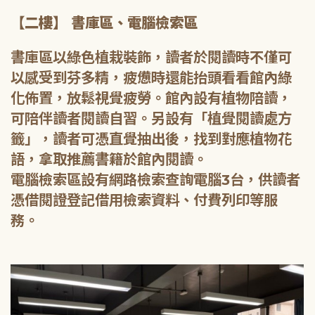
【二樓】 書庫區、電腦檢索區
書庫區以綠色植栽裝飾，讀者於閱讀時不僅可
以感受到芬多精，疲憊時還能抬頭看看館內綠
化佈置，放鬆視覺疲勞。館內設有植物陪讀，
可陪伴讀者閱讀自習。另設有「植覺閱讀處方
籤」，讀者可憑直覺抽出後，找到對應植物花
語，拿取推薦書籍於館內閱讀。
電腦檢索區設有網路檢索查詢電腦3台，供讀者
憑借閱證登記借用檢索資料、付費列印等服
務。