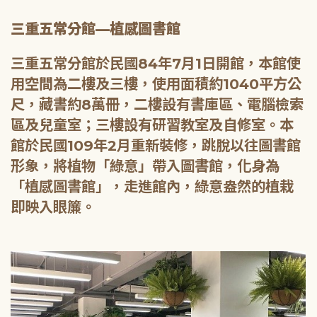
三重五常分館—植感圖書館
三重五常分館於民國84年7月1日開館，本館使
用空間為二樓及三樓，使用面積約1040平方公
尺，藏書約8萬冊，二樓設有書庫區、電腦檢索
區及兒童室；三樓設有研習教室及自修室。本
館於民國109年2月重新裝修，跳脫以往圖書館
形象，將植物「綠意」帶入圖書館，化身為
「植感圖書館」，走進館內，綠意盎然的植栽
即映入眼簾。