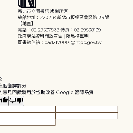
新北市立圖書館 版權所有
總館地址：220218 新北市板橋區貴興路139號
【地圖】
電話：02-29537868 傳真：02-29538139
政府網站資料開放宣告
|
隱私權聲明
圖書館信箱：cad2170001@ntpc.gov.tw
文
這個翻譯評分
的意見回饋將用於協助改善 Google 翻譯品質