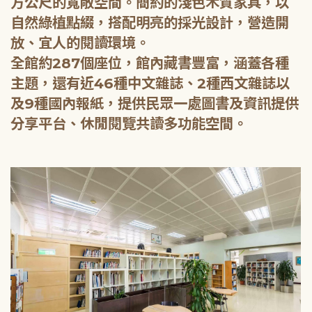
方公尺的寬敞空間。簡約的淺色木質家具，以
自然綠植點綴，搭配明亮的採光設計，營造開
放、宜人的閱讀環境。
全館約287個座位，館內藏書豐富，涵蓋各種
主題，還有近46種中文雜誌、2種西文雜誌以
及9種國內報紙，提供民眾一處圖書及資訊提供