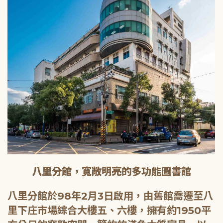
八里分館，寬敞明亮的多功能圖書館
八里分館於98年2月3日啟用，由舊館喬遷至八
里下庄市場綜合大樓五、六樓，擁有約1950平