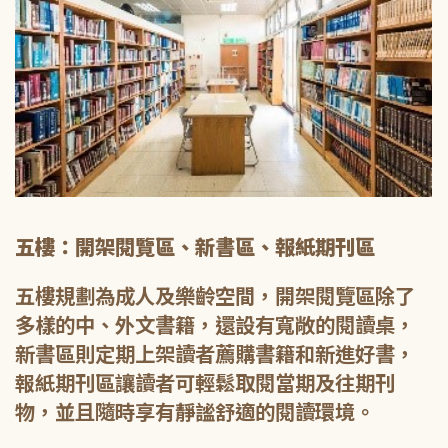
五樓：開架閱覽區、新書區、報紙期刊區
五樓規劃為成人及樂齡空間，開架閱覽區除了
多樣的中、外文書籍，還設有寬敞的閱讀桌，
新書區則定期上架讀者薦購書籍和新進好書，
報紙期刊區讓讀者可輕鬆取閱當期及往期刊
物，並且隨時享有靜謐舒適的閱讀環境。