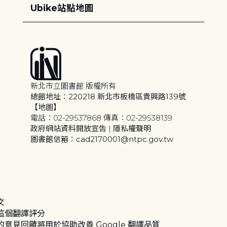
Ubike站點地圖
新北市立圖書館 版權所有
總館地址：220218 新北市板橋區貴興路139號
【地圖】
電話：02-29537868 傳真：02-29538139
政府網站資料開放宣告
|
隱私權聲明
圖書館信箱：cad2170001@ntpc.gov.tw
文
這個翻譯評分
的意見回饋將用於協助改善 Google 翻譯品質