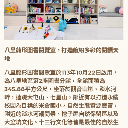
八里龍形圖書閱覽室，打造繽紛多彩的閱讀天
地
八里龍形圖書閱覽室於113年10月22日啟用，
為八里地區第2座圖書分館，全館面積為
345.88平方公尺，坐落於觀音山腳、淡水河
畔，遠眺大屯山、七星山，鄰近有以打造永續
校園為目標的米倉國小，自然生態資源豐富，
附近的淡水河潮間帶、挖子尾自然保留區以及
大坌坑文化、十三行文化等皆是最佳的自然生