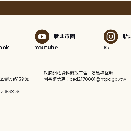
新北市圖
新
ook
Youtube
IG
政府網站資料開放宣告
|
隱私權聲明
區貴興路139號
圖書館信箱：cad2170001@ntpc.gov.tw
29538139