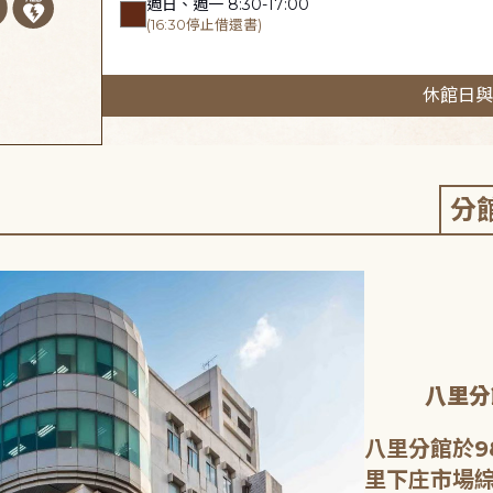
週日、週一 8:30-17:00
(16:30停止借還書)
休館日與
分
八里分
八里分館於9
里下庄市場綜