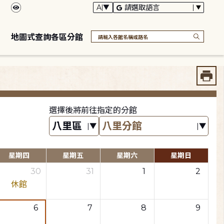
地圖式查詢各區分館
選擇後將前往指定的分館
星期四
星期五
星期六
星期日
30
31
1
2
休館
6
7
8
9