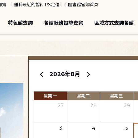
導覽
離我最近的館(GPS定位)
圖書館官網首頁
特色館查詢
各館服務設施查詢
區域方式查詢各館
2026年8月
星期一
星期二
星期三
27
28
29
3
4
5