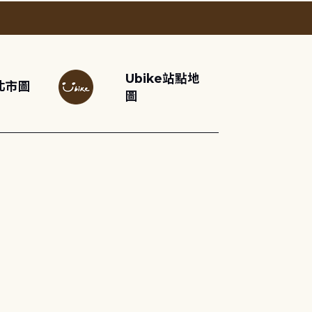
Ubike站點地
北市圖
圖