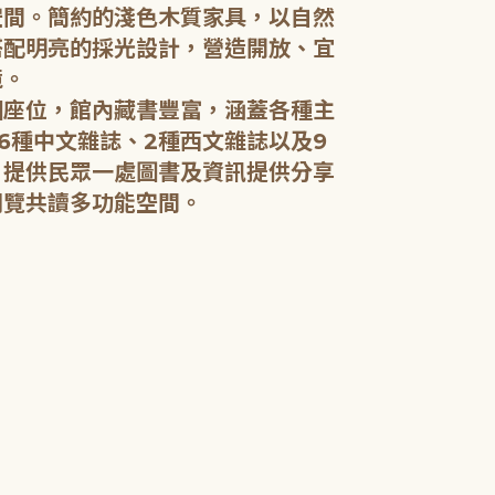
空間。簡約的淺色木質家具，以自然
搭配明亮的採光設計，營造開放、宜
五樓：開架閱
境。
個座位，館內藏書豐富，涵蓋各種主
五樓規劃為成
6種中文雜誌、2種西文雜誌以及9
籍和新進好書
，提供民眾一處圖書及資訊提供分享