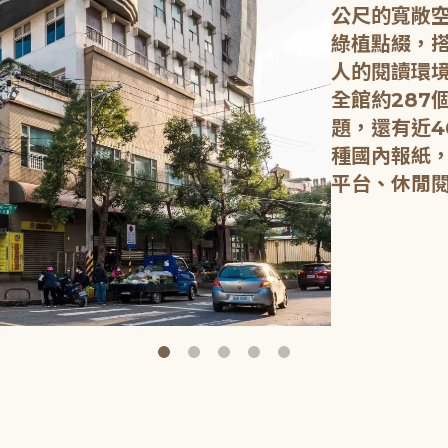
公尺的寬敞
綠植點綴，
人的閱讀環
全館約287
題，還有近4
種國內報紙