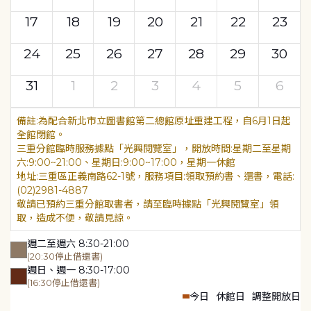
17
18
19
20
21
22
23
24
25
26
27
28
29
30
31
1
2
3
4
5
6
為配合新北市立圖書館第二總館原址重建工程，自6月1日起
全館閉館。
三重分館臨時服務據點「光興閱覽室」，開放時間:星期二至星期
六:9:00~21:00、星期日:9:00~17:00，星期一休館
地址:三重區正義南路62-1號，服務項目:領取預約書、還書，電話:
(02)2981-4887
敬請已預約三重分館取書者，請至臨時據點「光興閱覽室」領
取，造成不便，敬請見諒。
週二至週六 8:30-21:00
(20:30停止借還書)
週日、週一 8:30-17:00
(16:30停止借還書)
今日
休館日
調整開放日