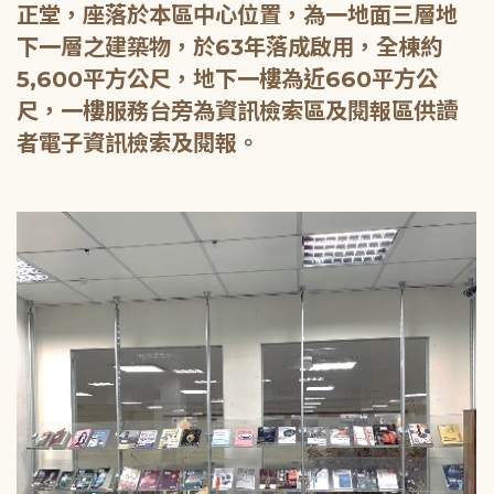
正堂，座落於本區中心位置，為一地面三層地
下一層之建築物，於63年落成啟用，全棟約
5,600平方公尺，地下一樓為近660平方公
尺，一樓服務台旁為資訊檢索區及閱報區供讀
者電子資訊檢索及閱報。