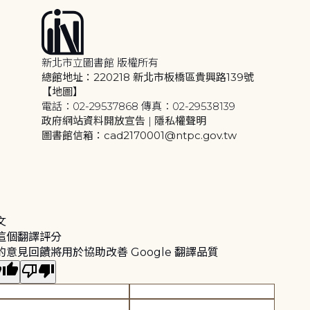
新北市立圖書館 版權所有
總館地址：220218 新北市板橋區貴興路139號
【地圖】
電話：02-29537868 傳真：02-29538139
政府網站資料開放宣告
|
隱私權聲明
圖書館信箱：cad2170001@ntpc.gov.tw
文
這個翻譯評分
的意見回饋將用於協助改善 Google 翻譯品質