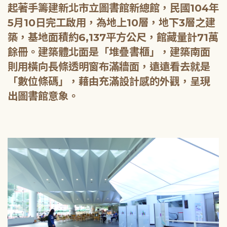
起著手籌建新北市立圖書館新總館，民國104年
5月10日完工啟用，為地上10層，地下3層之建
築，基地面積約6,137平方公尺，館藏量計71萬
餘冊。建築體北面是「堆疊書櫃」，建築南面
則用橫向長條透明窗布滿牆面，遠遠看去就是
「數位條碼」，藉由充滿設計感的外觀，呈現
出圖書館意象。