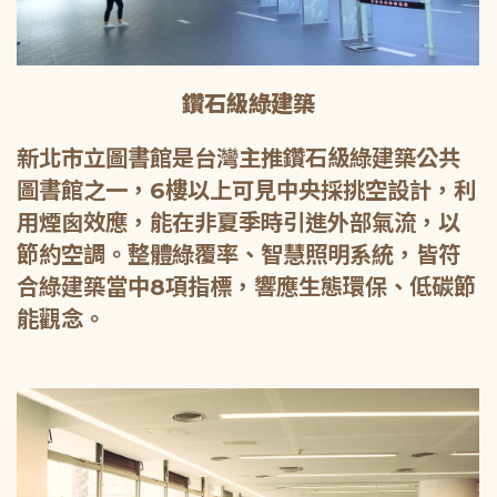
鑽石級綠建築
新北市立圖書館是台灣主推鑽石級綠建築公共
圖書館之一，6樓以上可見中央採挑空設計，利
用煙囪效應，能在非夏季時引進外部氣流，以
節約空調。整體綠覆率、智慧照明系統，皆符
合綠建築當中8項指標，響應生態環保、低碳節
能觀念。