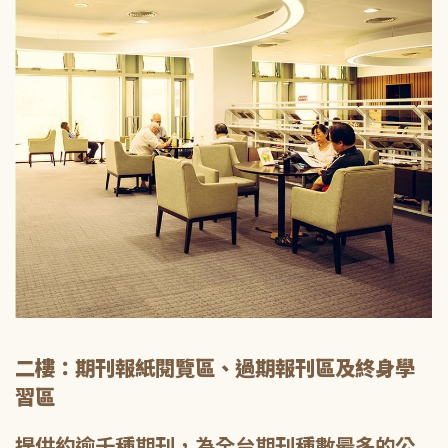
二樓：期刊報紙閱覽區、過期報刊區及終身學
習區
提供約逾千種期刊，為全台期刊種數最多的公