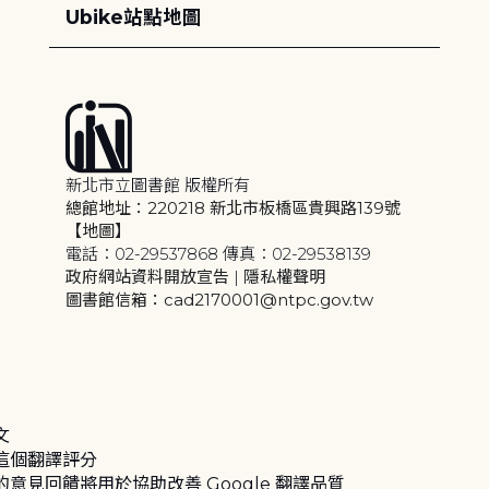
Ubike站點地圖
新北市立圖書館 版權所有
總館地址：220218 新北市板橋區貴興路139號
【地圖】
電話：02-29537868 傳真：02-29538139
政府網站資料開放宣告
|
隱私權聲明
圖書館信箱：cad2170001@ntpc.gov.tw
文
這個翻譯評分
的意見回饋將用於協助改善 Google 翻譯品質