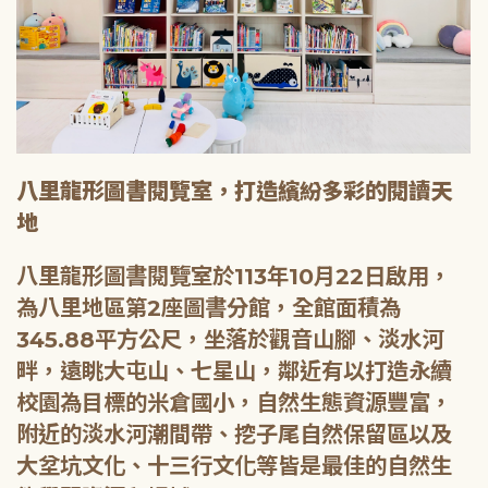
八里龍形圖書閱覽室，打造繽紛多彩的閱讀天
地
八里龍形圖書閱覽室於113年10月22日啟用，
為八里地區第2座圖書分館，全館面積為
345.88平方公尺，坐落於觀音山腳、淡水河
畔，遠眺大屯山、七星山，鄰近有以打造永續
校園為目標的米倉國小，自然生態資源豐富，
附近的淡水河潮間帶、挖子尾自然保留區以及
大坌坑文化、十三行文化等皆是最佳的自然生