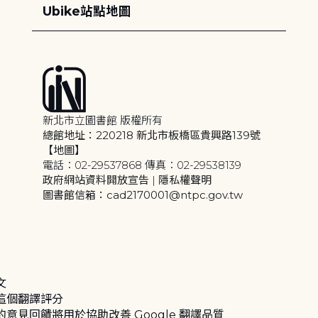
Ubike站點地圖
新北市立圖書館 版權所有
總館地址：220218 新北市板橋區貴興路139號
【地圖】
電話：02-29537868 傳真：02-29538139
政府網站資料開放宣告
|
隱私權聲明
圖書館信箱：cad2170001@ntpc.gov.tw
文
這個翻譯評分
的意見回饋將用於協助改善 Google 翻譯品質