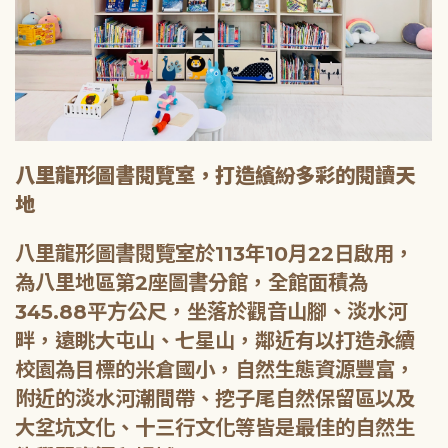
八里龍形圖書閱覽室，打造繽紛多彩的閱讀天
地
八里龍形圖書閱覽室於113年10月22日啟用，
為八里地區第2座圖書分館，全館面積為
345.88平方公尺，坐落於觀音山腳、淡水河
畔，遠眺大屯山、七星山，鄰近有以打造永續
校園為目標的米倉國小，自然生態資源豐富，
附近的淡水河潮間帶、挖子尾自然保留區以及
大坌坑文化、十三行文化等皆是最佳的自然生