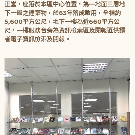
正堂，座落於本區中心位置，為一地面三層地
下一層之建築物，於63年落成啟用，全棟約
5,600平方公尺，地下一樓為近660平方公
尺，一樓服務台旁為資訊檢索區及閱報區供讀
者電子資訊檢索及閱報。