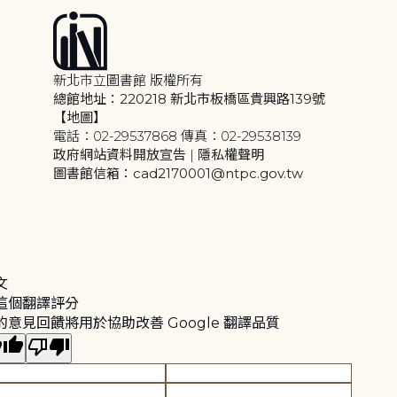
新北市立圖書館 版權所有
總館地址：220218 新北市板橋區貴興路139號
【地圖】
電話：02-29537868 傳真：02-29538139
政府網站資料開放宣告
|
隱私權聲明
圖書館信箱：cad2170001@ntpc.gov.tw
文
這個翻譯評分
的意見回饋將用於協助改善 Google 翻譯品質