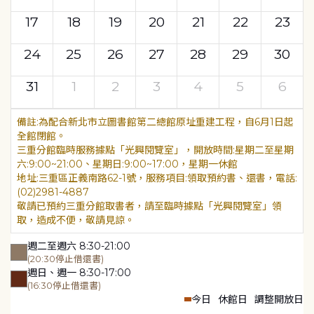
17
18
19
20
21
22
23
24
25
26
27
28
29
30
31
1
2
3
4
5
6
為配合新北市立圖書館第二總館原址重建工程，自6月1日起
全館閉館。
三重分館臨時服務據點「光興閱覽室」，開放時間:星期二至星期
六:9:00~21:00、星期日:9:00~17:00，星期一休館
地址:三重區正義南路62-1號，服務項目:領取預約書、還書，電話:
(02)2981-4887
敬請已預約三重分館取書者，請至臨時據點「光興閱覽室」領
取，造成不便，敬請見諒。
週二至週六 8:30-21:00
(20:30停止借還書)
週日、週一 8:30-17:00
(16:30停止借還書)
今日
休館日
調整開放日