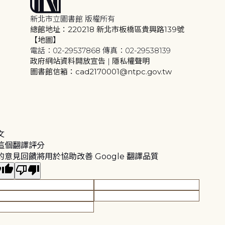
新北市立圖書館 版權所有
總館地址：220218 新北市板橋區貴興路139號
【地圖】
電話：02-29537868 傳真：02-29538139
政府網站資料開放宣告
|
隱私權聲明
圖書館信箱：cad2170001@ntpc.gov.tw
文
這個翻譯評分
的意見回饋將用於協助改善 Google 翻譯品質