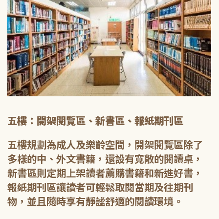
五樓：開架閱覽區、新書區、報紙期刊區
五樓規劃為成人及樂齡空間，開架閱覽區除了
多樣的中、外文書籍，還設有寬敞的閱讀桌，
新書區則定期上架讀者薦購書籍和新進好書，
報紙期刊區讓讀者可輕鬆取閱當期及往期刊
物，並且隨時享有靜謐舒適的閱讀環境。