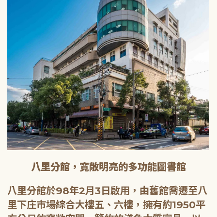
八里分館，寬敞明亮的多功能圖書館
八里分館於98年2月3日啟用，由舊館喬遷至八
里下庄市場綜合大樓五、六樓，擁有約1950平