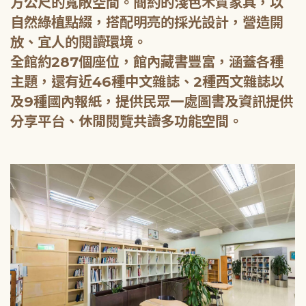
方公尺的寬敞空間。簡約的淺色木質家具，以
自然綠植點綴，搭配明亮的採光設計，營造開
放、宜人的閱讀環境。
全館約287個座位，館內藏書豐富，涵蓋各種
主題，還有近46種中文雜誌、2種西文雜誌以
及9種國內報紙，提供民眾一處圖書及資訊提供