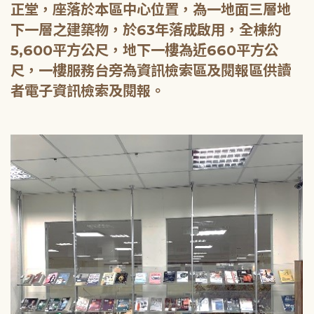
正堂，座落於本區中心位置，為一地面三層地
下一層之建築物，於63年落成啟用，全棟約
5,600平方公尺，地下一樓為近660平方公
尺，一樓服務台旁為資訊檢索區及閱報區供讀
者電子資訊檢索及閱報。