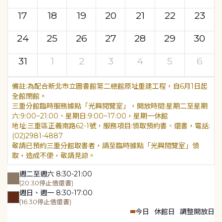
17
18
19
20
21
22
23
24
25
26
27
28
29
30
31
1
2
3
4
5
6
為配合新北市立圖書館第二總館原址重建工程，自6月1日起
全館閉館。
三重分館臨時服務據點「光興閱覽室」，開放時間:星期二至星期
六:9:00~21:00、星期日:9:00~17:00，星期一休館
地址:三重區正義南路62-1號，服務項目:領取預約書、還書，電話:
(02)2981-4887
敬請已預約三重分館取書者，請至臨時據點「光興閱覽室」領
取，造成不便，敬請見諒。
週二至週六 8:30-21:00
(20:30停止借還書)
週日、週一 8:30-17:00
(16:30停止借還書)
今日
休館日
調整開放日