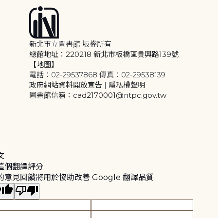
新北市立圖書館 版權所有
總館地址：220218 新北市板橋區貴興路139號
【地圖】
電話：02-29537868 傳真：02-29538139
政府網站資料開放宣告
|
隱私權聲明
圖書館信箱：cad2170001@ntpc.gov.tw
文
這個翻譯評分
的意見回饋將用於協助改善 Google 翻譯品質