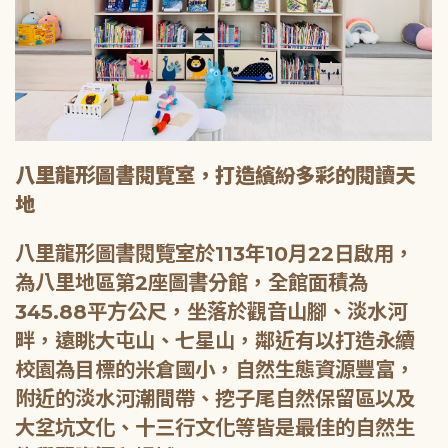
八里龍形圖書閱覽室，打造繽紛多彩的閱讀天
地
八里龍形圖書閱覽室於113年10月22日啟用，
為八里地區第2座圖書分館，全館面積為
345.88平方公尺，坐落於觀音山腳、淡水河
畔，遠眺大屯山、七星山，鄰近有以打造永續
校園為目標的米倉國小，自然生態資源豐富，
附近的淡水河潮間帶、挖子尾自然保留區以及
大坌坑文化、十三行文化等皆是最佳的自然生