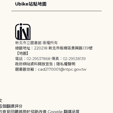
Ubike站點地圖
新北市立圖書館 版權所有
總館地址：220218 新北市板橋區貴興路139號
【地圖】
電話：02-29537868 傳真：02-29538139
政府網站資料開放宣告
|
隱私權聲明
圖書館信箱：cad2170001@ntpc.gov.tw
文
這個翻譯評分
的意見回饋將用於協助改善 Google 翻譯品質