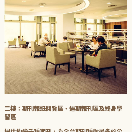
二樓：期刊報紙閱覽區、過期報刊區及終身學
習區
提供約逾千種期刊，為全台期刊種數最多的公