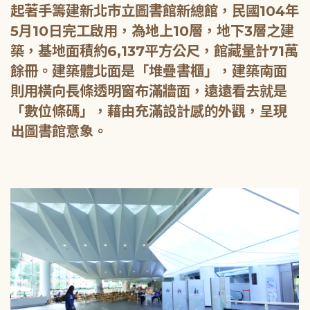
起著手籌建新北市立圖書館新總館，民國104年
5月10日完工啟用，為地上10層，地下3層之建
築，基地面積約6,137平方公尺，館藏量計71萬
餘冊。建築體北面是「堆疊書櫃」，建築南面
則用橫向長條透明窗布滿牆面，遠遠看去就是
「數位條碼」，藉由充滿設計感的外觀，呈現
出圖書館意象。