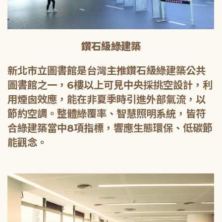
鑽石級綠建築
新北市立圖書館是台灣主推鑽石級綠建築公共
圖書館之一，6樓以上可見中央採挑空設計，利
用煙囪效應，能在非夏季時引進外部氣流，以
節約空調。整體綠覆率、智慧照明系統，皆符
合綠建築當中8項指標，響應生態環保、低碳節
能觀念。