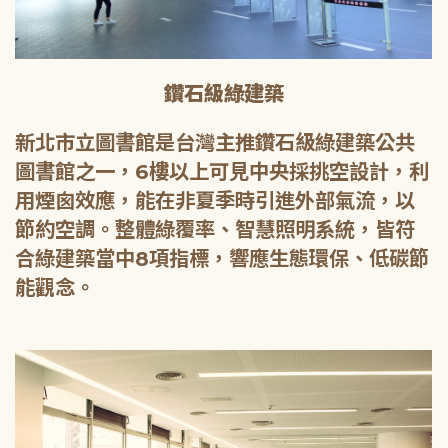
鑽石級綠建築
新北市立圖書館是台灣主推鑽石級綠建築公共
圖書館之一，6樓以上可見中央採挑空設計，利
用煙囪效應，能在非夏季時引進外部氣流，以
節約空調。整體綠覆率、智慧照明系統，皆符
合綠建築當中8項指標，響應生態環保、低碳節
能觀念。