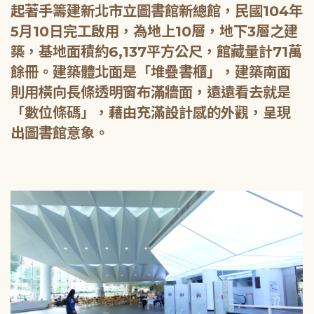
起著手籌建新北市立圖書館新總館，民國104年
5月10日完工啟用，為地上10層，地下3層之建
築，基地面積約6,137平方公尺，館藏量計71萬
餘冊。建築體北面是「堆疊書櫃」，建築南面
則用橫向長條透明窗布滿牆面，遠遠看去就是
「數位條碼」，藉由充滿設計感的外觀，呈現
出圖書館意象。