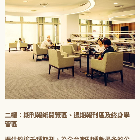
二樓：期刊報紙閱覽區、過期報刊區及終身學
習區
提供約逾千種期刊，為全台期刊種數最多的公