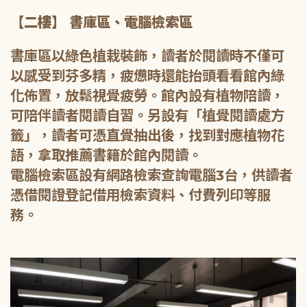
【二樓】 書庫區、電腦檢索區
書庫區以綠色植栽裝飾，讀者於閱讀時不僅可
以感受到芬多精，疲憊時還能抬頭看看館內綠
化佈置，放鬆視覺疲勞。館內設有植物陪讀，
可陪伴讀者閱讀自習。另設有「植覺閱讀處方
籤」，讀者可憑直覺抽出後，找到對應植物花
語，拿取推薦書籍於館內閱讀。
電腦檢索區設有網路檢索查詢電腦3台，供讀者
憑借閱證登記借用檢索資料、付費列印等服
務。