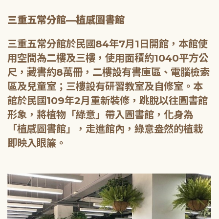
三重五常分館—植感圖書館
三重五常分館於民國84年7月1日開館，本館使
用空間為二樓及三樓，使用面積約1040平方公
尺，藏書約8萬冊，二樓設有書庫區、電腦檢索
區及兒童室；三樓設有研習教室及自修室。本
館於民國109年2月重新裝修，跳脫以往圖書館
形象，將植物「綠意」帶入圖書館，化身為
「植感圖書館」，走進館內，綠意盎然的植栽
即映入眼簾。