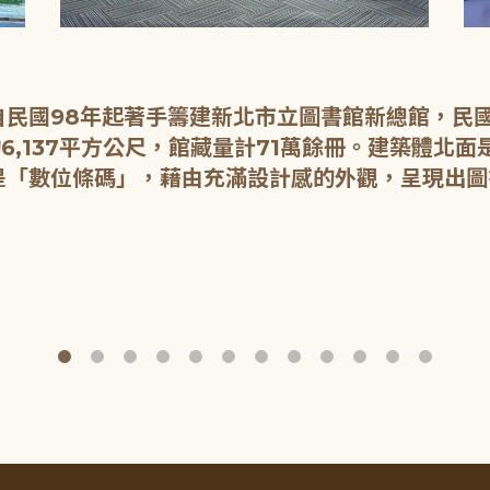
民國98年起著手籌建新北市立圖書館新總館，民國1
6,137平方公尺，館藏量計71萬餘冊。建築體北
是「數位條碼」，藉由充滿設計感的外觀，呈現出圖