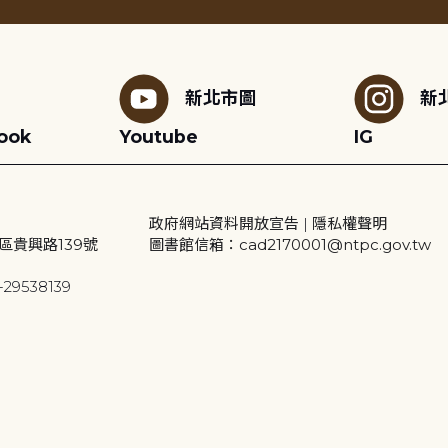
新北市圖
新
ook
Youtube
IG
政府網站資料開放宣告
|
隱私權聲明
區貴興路139號
圖書館信箱：cad2170001@ntpc.gov.tw
29538139