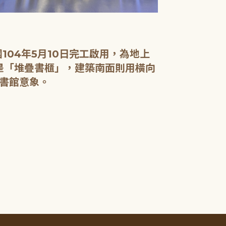
04年5月10日完工啟用，為地上
面是「堆疊書櫃」，建築南面則用橫向
書館意象。