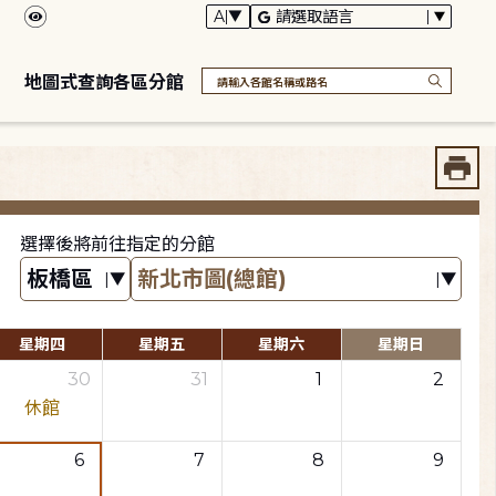
地圖式查詢各區分館
選擇後將前往指定的分館
星期四
星期五
星期六
星期日
30
31
1
2
休館
6
7
8
9