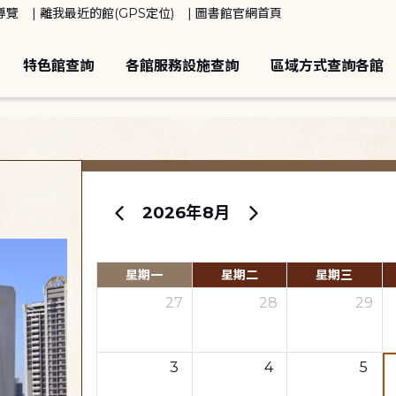
導覽
離我最近的館(GPS定位)
圖書館官網首頁
特色館查詢
各館服務設施查詢
區域方式查詢各館
2026年8月
星期一
星期二
星期三
27
28
29
3
4
5