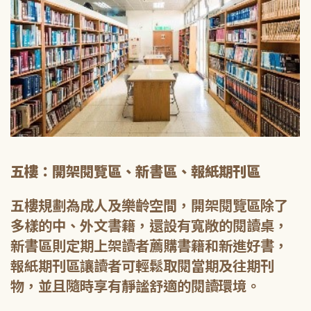
五樓：開架閱覽區、新書區、報紙期刊區
五樓規劃為成人及樂齡空間，開架閱覽區除了
多樣的中、外文書籍，還設有寬敞的閱讀桌，
新書區則定期上架讀者薦購書籍和新進好書，
報紙期刊區讓讀者可輕鬆取閱當期及往期刊
物，並且隨時享有靜謐舒適的閱讀環境。