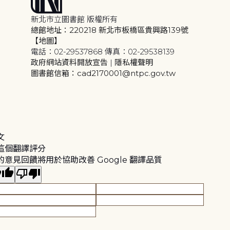
新北市立圖書館 版權所有
總館地址：220218 新北市板橋區貴興路139號
【地圖】
電話：02-29537868 傳真：02-29538139
政府網站資料開放宣告
|
隱私權聲明
圖書館信箱：cad2170001@ntpc.gov.tw
文
這個翻譯評分
的意見回饋將用於協助改善 Google 翻譯品質