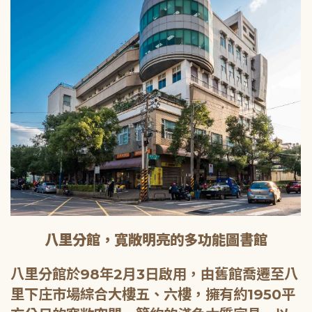
八里分館，寬敞明亮的多功能圖書館
八里分館於98年2月3日啟用，由舊館喬遷至八
里下庄市場綜合大樓五、六樓，擁有約1950平