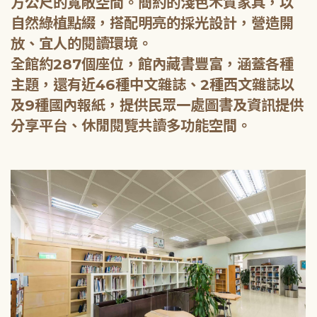
方公尺的寬敞空間。簡約的淺色木質家具，以
自然綠植點綴，搭配明亮的採光設計，營造開
放、宜人的閱讀環境。
全館約287個座位，館內藏書豐富，涵蓋各種
主題，還有近46種中文雜誌、2種西文雜誌以
及9種國內報紙，提供民眾一處圖書及資訊提供