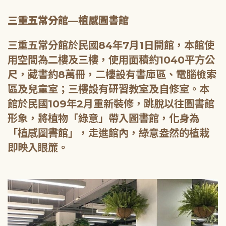
三重五常分館—植感圖書館
三重五常分館於民國84年7月1日開館，本館使
用空間為二樓及三樓，使用面積約1040平方公
尺，藏書約8萬冊，二樓設有書庫區、電腦檢索
區及兒童室；三樓設有研習教室及自修室。本
館於民國109年2月重新裝修，跳脫以往圖書館
形象，將植物「綠意」帶入圖書館，化身為
「植感圖書館」，走進館內，綠意盎然的植栽
即映入眼簾。