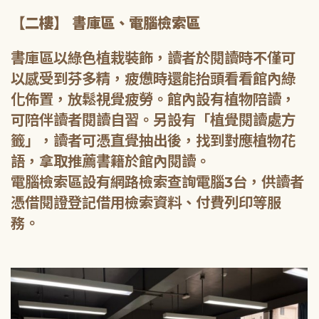
【二樓】 書庫區、電腦檢索區
書庫區以綠色植栽裝飾，讀者於閱讀時不僅可
以感受到芬多精，疲憊時還能抬頭看看館內綠
化佈置，放鬆視覺疲勞。館內設有植物陪讀，
可陪伴讀者閱讀自習。另設有「植覺閱讀處方
籤」，讀者可憑直覺抽出後，找到對應植物花
語，拿取推薦書籍於館內閱讀。
電腦檢索區設有網路檢索查詢電腦3台，供讀者
憑借閱證登記借用檢索資料、付費列印等服
務。