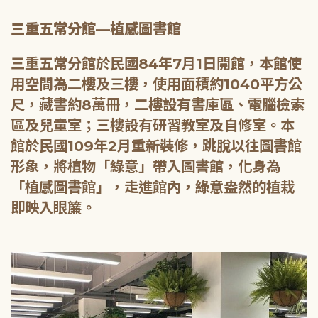
三重五常分館—植感圖書館
三重五常分館於民國84年7月1日開館，本館使
用空間為二樓及三樓，使用面積約1040平方公
尺，藏書約8萬冊，二樓設有書庫區、電腦檢索
區及兒童室；三樓設有研習教室及自修室。本
館於民國109年2月重新裝修，跳脫以往圖書館
形象，將植物「綠意」帶入圖書館，化身為
「植感圖書館」，走進館內，綠意盎然的植栽
即映入眼簾。