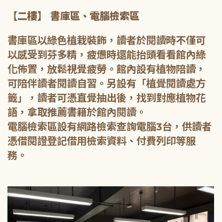
【二樓】 書庫區、電腦檢索區
書庫區以綠色植栽裝飾，讀者於閱讀時不僅可
以感受到芬多精，疲憊時還能抬頭看看館內綠
化佈置，放鬆視覺疲勞。館內設有植物陪讀，
可陪伴讀者閱讀自習。另設有「植覺閱讀處方
籤」，讀者可憑直覺抽出後，找到對應植物花
語，拿取推薦書籍於館內閱讀。
電腦檢索區設有網路檢索查詢電腦3台，供讀者
憑借閱證登記借用檢索資料、付費列印等服
務。