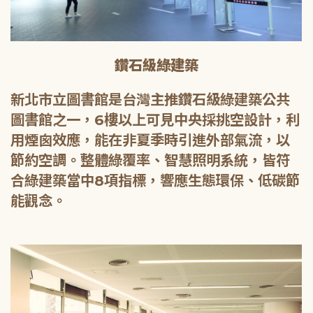
鑽石級綠建築
新北市立圖書館是台灣主推鑽石級綠建築公共
圖書館之一，6樓以上可見中央採挑空設計，利
用煙囪效應，能在非夏季時引進外部氣流，以
節約空調。整體綠覆率、智慧照明系統，皆符
合綠建築當中8項指標，響應生態環保、低碳節
能觀念。