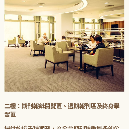
二樓：期刊報紙閱覽區、過期報刊區及終身學
習區
提供約逾千種期刊，為全台期刊種數最多的公