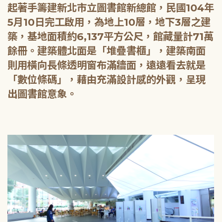
起著手籌建新北市立圖書館新總館，民國104年
5月10日完工啟用，為地上10層，地下3層之建
築，基地面積約6,137平方公尺，館藏量計71萬
餘冊。建築體北面是「堆疊書櫃」，建築南面
則用橫向長條透明窗布滿牆面，遠遠看去就是
「數位條碼」，藉由充滿設計感的外觀，呈現
出圖書館意象。