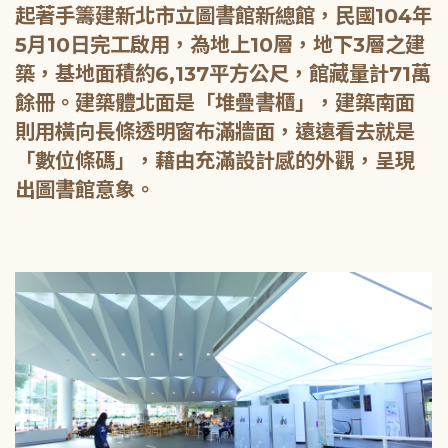
起著手籌建新北市立圖書館新總館，民國104年
5月10日完工啟用，為地上10層，地下3層之建
築，基地面積約6,137平方公尺，館藏量計71萬
餘冊。建築體北面是「堆疊書櫃」，建築南面
則用橫向長條透明窗布滿牆面，遠遠看去就是
「數位條碼」，藉由充滿設計感的外觀，呈現
出圖書館意象。