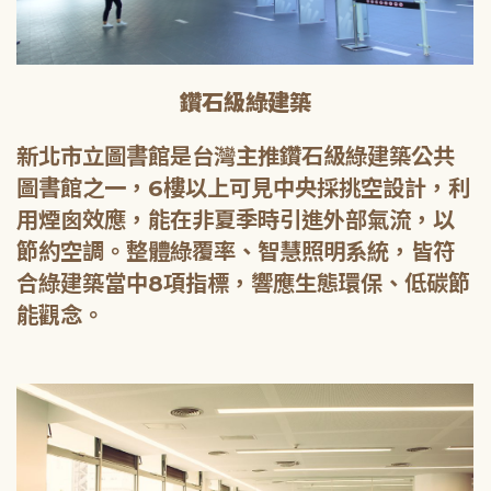
鑽石級綠建築
新北市立圖書館是台灣主推鑽石級綠建築公共
圖書館之一，6樓以上可見中央採挑空設計，利
用煙囪效應，能在非夏季時引進外部氣流，以
節約空調。整體綠覆率、智慧照明系統，皆符
合綠建築當中8項指標，響應生態環保、低碳節
能觀念。