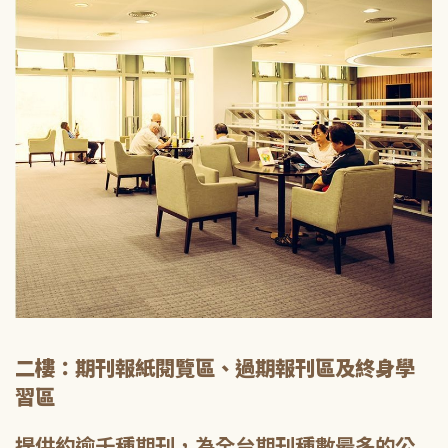
二樓：期刊報紙閱覽區、過期報刊區及終身學
習區
提供約逾千種期刊，為全台期刊種數最多的公