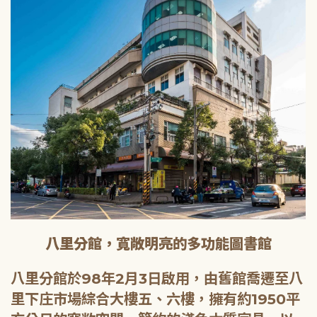
八里分館，寬敞明亮的多功能圖書館
八里分館於98年2月3日啟用，由舊館喬遷至八
里下庄市場綜合大樓五、六樓，擁有約1950平