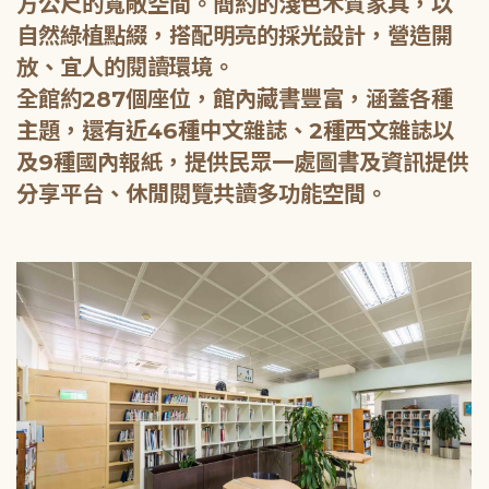
方公尺的寬敞空間。簡約的淺色木質家具，以
自然綠植點綴，搭配明亮的採光設計，營造開
放、宜人的閱讀環境。
全館約287個座位，館內藏書豐富，涵蓋各種
主題，還有近46種中文雜誌、2種西文雜誌以
及9種國內報紙，提供民眾一處圖書及資訊提供