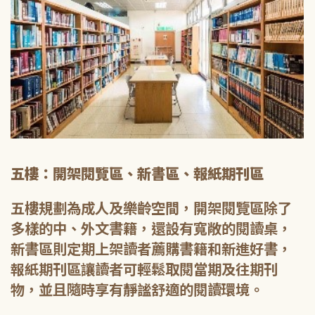
五樓：開架閱覽區、新書區、報紙期刊區
五樓規劃為成人及樂齡空間，開架閱覽區除了
多樣的中、外文書籍，還設有寬敞的閱讀桌，
新書區則定期上架讀者薦購書籍和新進好書，
報紙期刊區讓讀者可輕鬆取閱當期及往期刊
物，並且隨時享有靜謐舒適的閱讀環境。