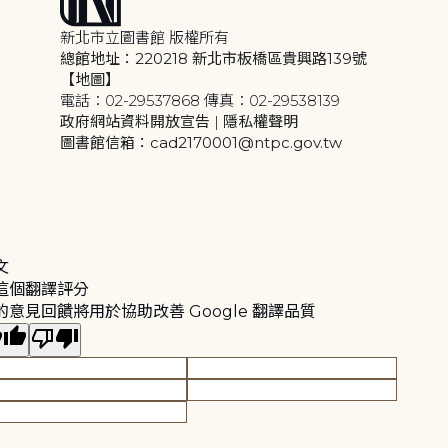
新北市立圖書館 版權所有
總館地址：220218 新北市板橋區貴興路139號
【地圖】
電話：02-29537868 傳真：02-29538139
政府網站資料開放宣告
|
隱私權聲明
圖書館信箱：cad2170001@ntpc.gov.tw
文
這個翻譯評分
的意見回饋將用於協助改善 Google 翻譯品質