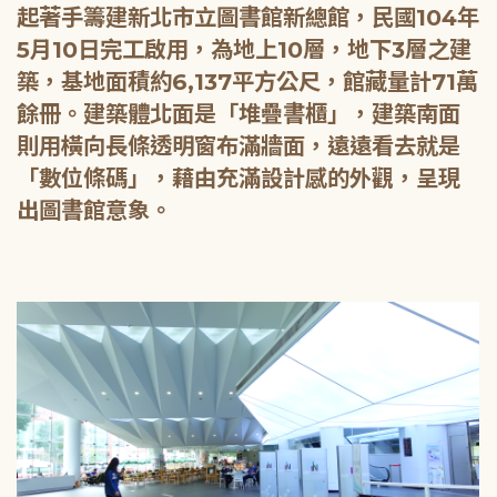
起著手籌建新北市立圖書館新總館，民國104年
5月10日完工啟用，為地上10層，地下3層之建
築，基地面積約6,137平方公尺，館藏量計71萬
餘冊。建築體北面是「堆疊書櫃」，建築南面
則用橫向長條透明窗布滿牆面，遠遠看去就是
「數位條碼」，藉由充滿設計感的外觀，呈現
出圖書館意象。