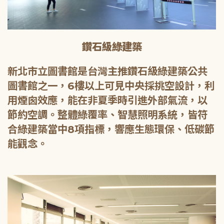
鑽石級綠建築
新北市立圖書館是台灣主推鑽石級綠建築公共
圖書館之一，6樓以上可見中央採挑空設計，利
用煙囪效應，能在非夏季時引進外部氣流，以
節約空調。整體綠覆率、智慧照明系統，皆符
合綠建築當中8項指標，響應生態環保、低碳節
能觀念。