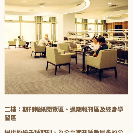
二樓：期刊報紙閱覽區、過期報刊區及終身學
習區
提供約逾千種期刊，為全台期刊種數最多的公