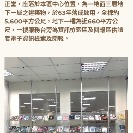
正堂，座落於本區中心位置，為一地面三層地
下一層之建築物，於63年落成啟用，全棟約
5,600平方公尺，地下一樓為近660平方公
尺，一樓服務台旁為資訊檢索區及閱報區供讀
者電子資訊檢索及閱報。