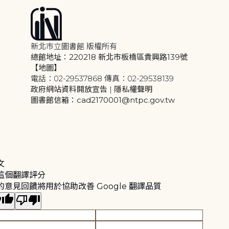
新北市立圖書館 版權所有
總館地址：220218 新北市板橋區貴興路139號
【地圖】
電話：02-29537868 傳真：02-29538139
政府網站資料開放宣告
|
隱私權聲明
圖書館信箱：cad2170001@ntpc.gov.tw
文
這個翻譯評分
的意見回饋將用於協助改善 Google 翻譯品質