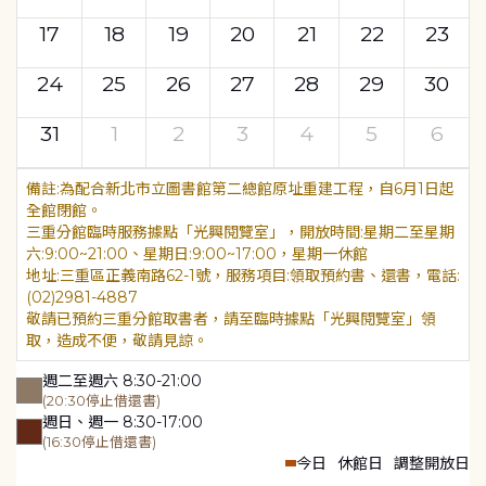
17
18
19
20
21
22
23
24
25
26
27
28
29
30
31
1
2
3
4
5
6
為配合新北市立圖書館第二總館原址重建工程，自6月1日起
全館閉館。
三重分館臨時服務據點「光興閱覽室」，開放時間:星期二至星期
六:9:00~21:00、星期日:9:00~17:00，星期一休館
地址:三重區正義南路62-1號，服務項目:領取預約書、還書，電話:
(02)2981-4887
敬請已預約三重分館取書者，請至臨時據點「光興閱覽室」領
取，造成不便，敬請見諒。
週二至週六 8:30-21:00
(20:30停止借還書)
週日、週一 8:30-17:00
(16:30停止借還書)
今日
休館日
調整開放日