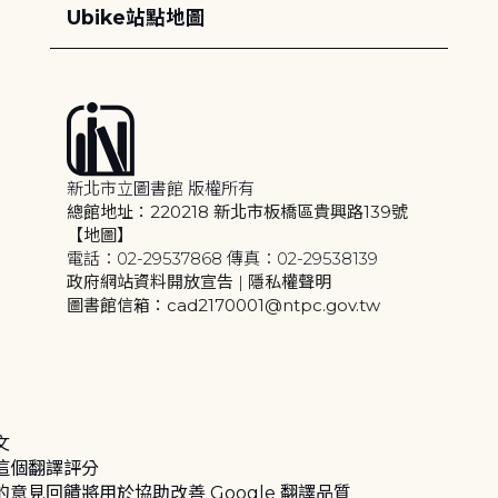
Ubike站點地圖
新北市立圖書館 版權所有
總館地址：220218 新北市板橋區貴興路139號
【地圖】
電話：02-29537868 傳真：02-29538139
政府網站資料開放宣告
|
隱私權聲明
圖書館信箱：cad2170001@ntpc.gov.tw
文
這個翻譯評分
的意見回饋將用於協助改善 Google 翻譯品質