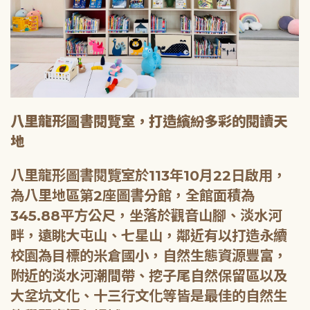
八里龍形圖書閱覽室，打造繽紛多彩的閱讀天
地
八里龍形圖書閱覽室於113年10月22日啟用，
為八里地區第2座圖書分館，全館面積為
345.88平方公尺，坐落於觀音山腳、淡水河
畔，遠眺大屯山、七星山，鄰近有以打造永續
校園為目標的米倉國小，自然生態資源豐富，
附近的淡水河潮間帶、挖子尾自然保留區以及
大坌坑文化、十三行文化等皆是最佳的自然生