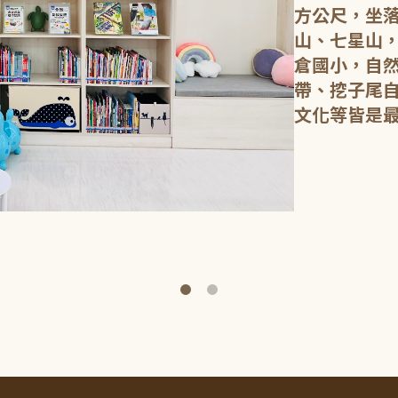
方公尺，坐
山、七星山
倉國小，自
帶、挖子尾