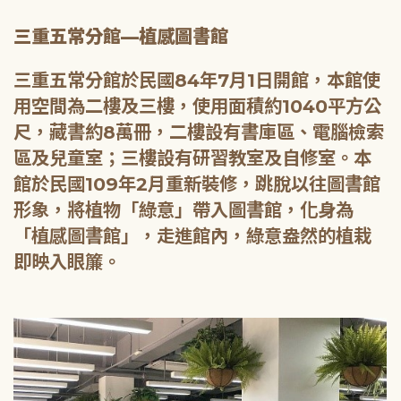
三重五常分館—植感圖書館
三重五常分館於民國84年7月1日開館，本館使
用空間為二樓及三樓，使用面積約1040平方公
尺，藏書約8萬冊，二樓設有書庫區、電腦檢索
區及兒童室；三樓設有研習教室及自修室。本
館於民國109年2月重新裝修，跳脫以往圖書館
形象，將植物「綠意」帶入圖書館，化身為
「植感圖書館」，走進館內，綠意盎然的植栽
即映入眼簾。