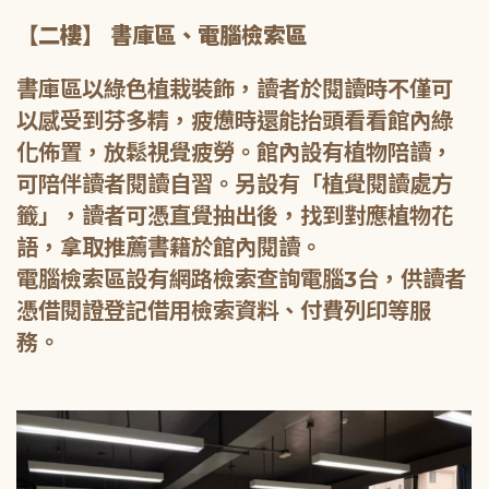
【二樓】 書庫區、電腦檢索區
書庫區以綠色植栽裝飾，讀者於閱讀時不僅可
以感受到芬多精，疲憊時還能抬頭看看館內綠
化佈置，放鬆視覺疲勞。館內設有植物陪讀，
可陪伴讀者閱讀自習。另設有「植覺閱讀處方
籤」，讀者可憑直覺抽出後，找到對應植物花
語，拿取推薦書籍於館內閱讀。
電腦檢索區設有網路檢索查詢電腦3台，供讀者
憑借閱證登記借用檢索資料、付費列印等服
務。