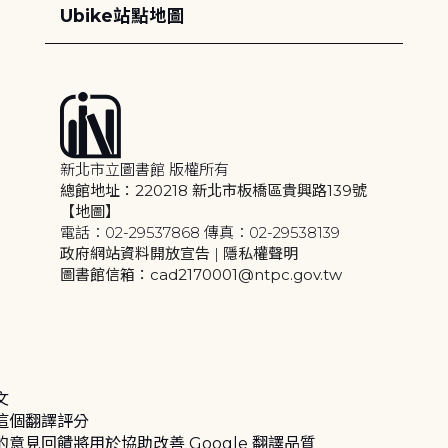
Ubike站點地圖
新北市立圖書館 版權所有
總館地址：220218 新北市板橋區貴興路139號
【地圖】
電話：02-29537868 傳真：02-29538139
政府網站資料開放宣告
|
隱私權聲明
圖書館信箱：cad2170001@ntpc.gov.tw
文
這個翻譯評分
的意見回饋將用於協助改善 Google 翻譯品質