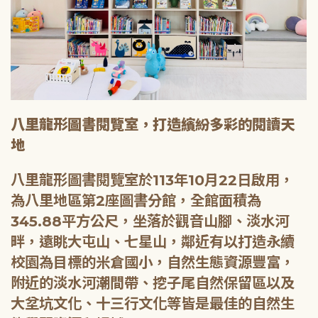
八里龍形圖書閱覽室，打造繽紛多彩的閱讀天
地
八里龍形圖書閱覽室於113年10月22日啟用，
為八里地區第2座圖書分館，全館面積為
345.88平方公尺，坐落於觀音山腳、淡水河
畔，遠眺大屯山、七星山，鄰近有以打造永續
校園為目標的米倉國小，自然生態資源豐富，
附近的淡水河潮間帶、挖子尾自然保留區以及
大坌坑文化、十三行文化等皆是最佳的自然生