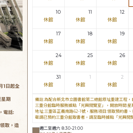
10
11
12
休館
休館
休館
17
18
19
休館
休館
休館
24
25
26
休館
休館
休館
31
1
2
休館
休館
休館
月1日起全
至星期
為配合新北市立圖書館第二總館原址重建工程，自
三重分館臨時服務據點「光興閱覽室」，開放時間:星期二至星
地址:三重區正義南路62-1號，服務項目:領取預約書、還書，
，電話:
敬請已預約三重分館取書者，請至臨時據點「光興閱
領取，造
週二至週六 8:30-21:00