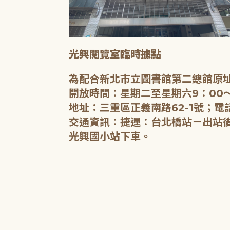
光興閱覽室臨時據點
為配合新北市立圖書館第二總館原址
開放時間：星期二至星期六9：00～
地址：三重區正義南路62-1號；電話
交通資訊：捷運：台北橋站－出站後沿
光興國小站下車。