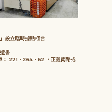
一樓服務台、
室」設立臨時據點櫃台
新北市立圖書
啟用，全棟約5
、還書
閱報。
 221、264、62 ，正義南路或