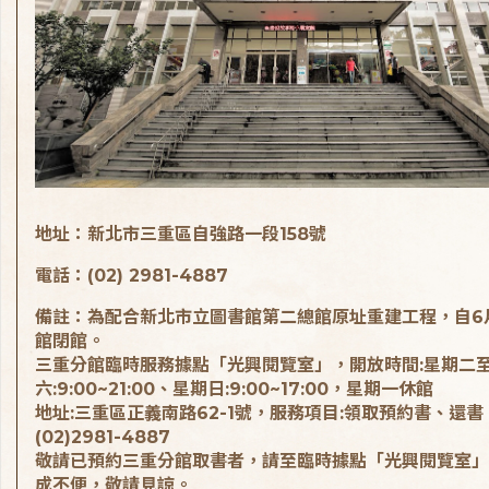
地址：新北市三重區自強路一段158號
電話：(02) 2981-4887
備註：為配合新北市立圖書館第二總館原址重建工程，自6
館閉館。
三重分館臨時服務據點「光興閱覽室」，開放時間:星期二
六:9:00~21:00、星期日:9:00~17:00，星期一休館
地址:三重區正義南路62-1號，服務項目:領取預約書、還書
(02)2981-4887
敬請已預約三重分館取書者，請至臨時據點「光興閱覽室」
成不便，敬請見諒。