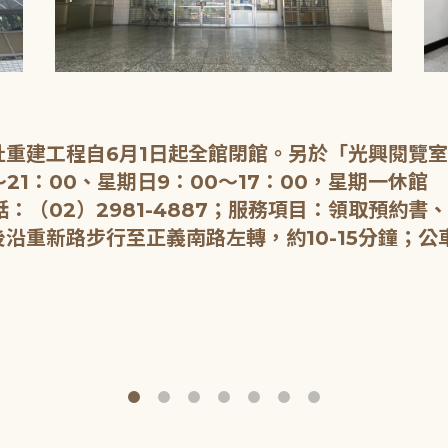
重建工程自6月1日起全館閉館。另於「光興閱覽
21：00、星期日9：00～17：00，星期一休館
：（02）2981-4887；服務項目：領取預約書
重新路步行至正義南路左轉，約10-15分鐘；公車：