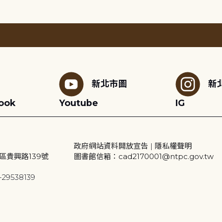
新北市圖
新
ook
Youtube
IG
政府網站資料開放宣告
|
隱私權聲明
區貴興路139號
圖書館信箱：cad2170001@ntpc.gov.tw
29538139