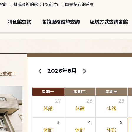
導覽
離我最近的館(GPS定位)
圖書館官網首頁
特色館查詢
各館服務設施查詢
區域方式查詢各館
2026年8月
原址重建工
星期一
星期二
星期三
27
28
29
休館
休館
休館
3
4
5
休館
休館
休館