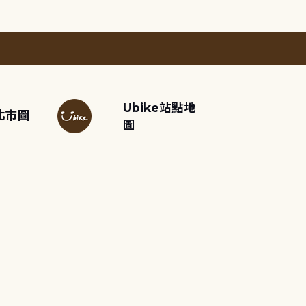
Ubike站點地
北市圖
圖