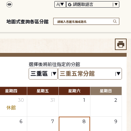
地圖式查詢各區分館
選擇後將前往指定的分館
星期四
星期五
星期六
星期日
30
31
1
2
休館
6
7
8
9