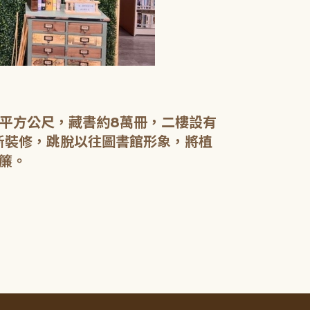
【二樓】 書庫
書庫區以綠色
設有植物陪讀
書籍於館內閱
0平方公尺，藏書約8萬冊，二樓設有
電腦檢索區設
新裝修，跳脫以往圖書館形象，將植
簾。