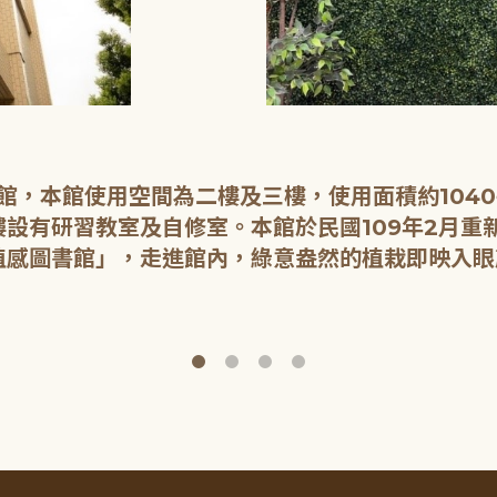
開館，本館使用空間為二樓及三樓，使用面積約104
設有研習教室及自修室。本館於民國109年2月重
植感圖書館」，走進館內，綠意盎然的植栽即映入眼