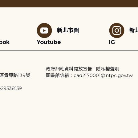
新北市圖
新
ook
Youtube
IG
政府網站資料開放宣告
|
隱私權聲明
區貴興路139號
圖書館信箱：cad2170001@ntpc.gov.tw
29538139