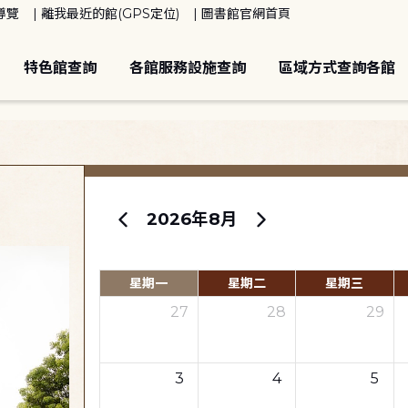
導覽
離我最近的館(GPS定位)
圖書館官網首頁
特色館查詢
各館服務設施查詢
區域方式查詢各館
2026年8月
星期一
星期二
星期三
27
28
29
3
4
5