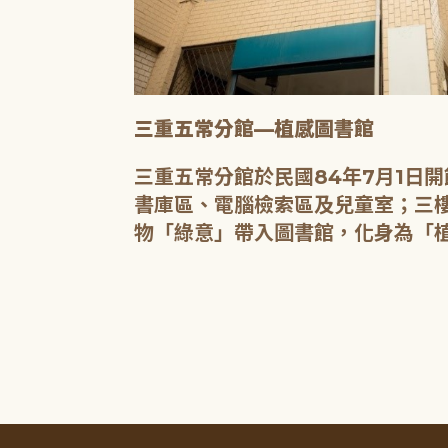
三重五常分館—植感圖書館
20人的研習教
三重五常分館於民國84年7月1日
書庫區、電腦檢索區及兒童室；三樓
物「綠意」帶入圖書館，化身為「