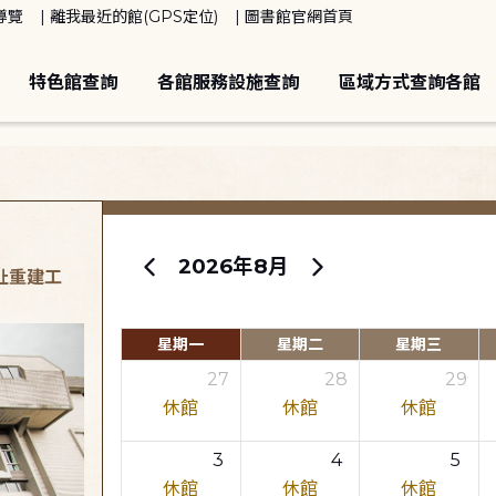
導覽
離我最近的館(GPS定位)
圖書館官網首頁
特色館查詢
各館服務設施查詢
區域方式查詢各館
2026年8月
原址重建工
星期一
星期二
星期三
27
28
29
休館
休館
休館
3
4
5
休館
休館
休館