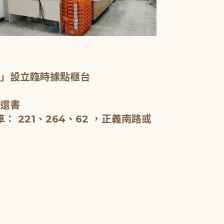
一樓服務台、
室」設立臨時據點櫃台
新北市立圖書
啟用，全棟約5
、還書
閱報。
 221、264、62 ，正義南路或