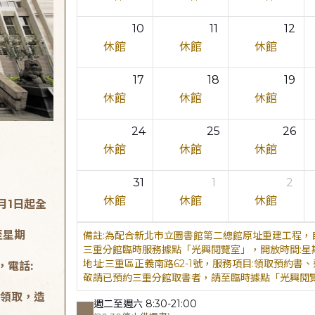
10
11
12
休館
休館
休館
17
18
19
休館
休館
休館
24
25
26
休館
休館
休館
31
1
2
休館
休館
休館
月1日起全
至星期
為配合新北市立圖書館第二總館原址重建工程，自
三重分館臨時服務據點「光興閱覽室」，開放時間:星期二至星
地址:三重區正義南路62-1號，服務項目:領取預約書、還書，
，電話:
敬請已預約三重分館取書者，請至臨時據點「光興閱
領取，造
週二至週六 8:30-21:00