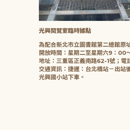
光興閱覽室臨時據點
為配合新北市立圖書館第二總館原址
開放時間：星期二至星期六9：00～
地址：三重區正義南路62-1號；電話
交通資訊：捷運：台北橋站－出站後沿
光興國小站下車。