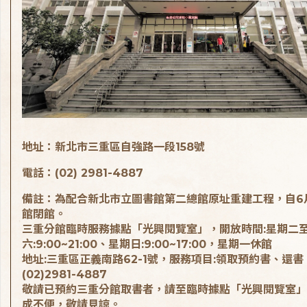
地址：新北市三重區自強路一段158號
電話：(02) 2981-4887
備註：為配合新北市立圖書館第二總館原址重建工程，自6
館閉館。
三重分館臨時服務據點「光興閱覽室」，開放時間:星期二
六:9:00~21:00、星期日:9:00~17:00，星期一休館
地址:三重區正義南路62-1號，服務項目:領取預約書、還書
(02)2981-4887
敬請已預約三重分館取書者，請至臨時據點「光興閱覽室」
成不便，敬請見諒。