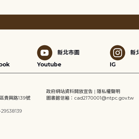
新北市圖
新
ook
Youtube
IG
政府網站資料開放宣告
|
隱私權聲明
區貴興路139號
圖書館信箱：cad2170001@ntpc.gov.tw
29538139