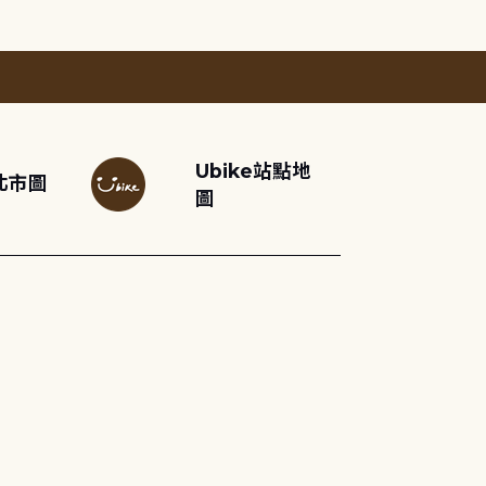
Ubike站點地
北市圖
圖