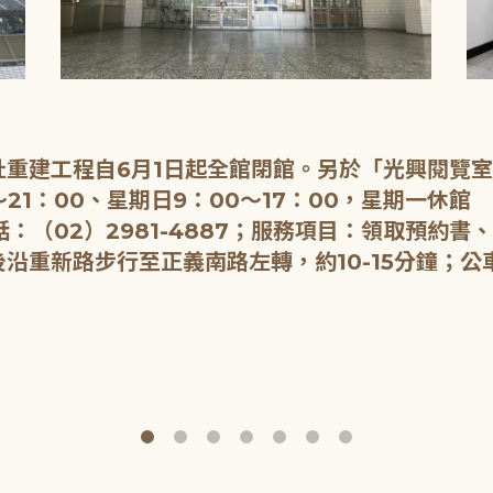
重建工程自6月1日起全館閉館。另於「光興閱覽
21：00、星期日9：00～17：00，星期一休館
：（02）2981-4887；服務項目：領取預約書
重新路步行至正義南路左轉，約10-15分鐘；公車：