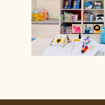
療癒菜園的休
廊」，供民眾申請
書閱覽室也特別