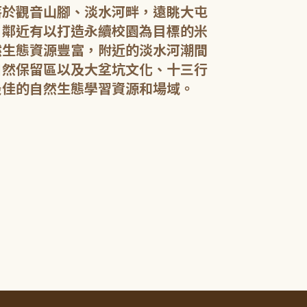
落於觀音山腳、淡水河畔，遠眺大屯
，鄰近有以打造永續校園為目標的米
然生態資源豐富，附近的淡水河潮間
館內規劃有期
自然保留區以及大坌坑文化、十三行
憩閱讀區，讓民
展示藝文作品。