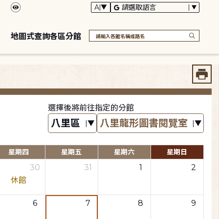
地圖式查詢各區分館
選擇後將前往指定的分館
星期四
星期五
星期六
星期日
30
31
1
2
休館
6
7
8
9