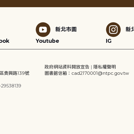
新北市圖
新
ook
Youtube
IG
政府網站資料開放宣告
|
隱私權聲明
區貴興路139號
圖書館信箱：cad2170001@ntpc.gov.tw
29538139