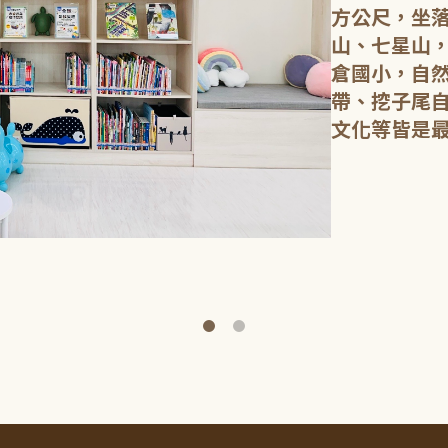
方公尺，坐
山、七星山
倉國小，自
帶、挖子尾