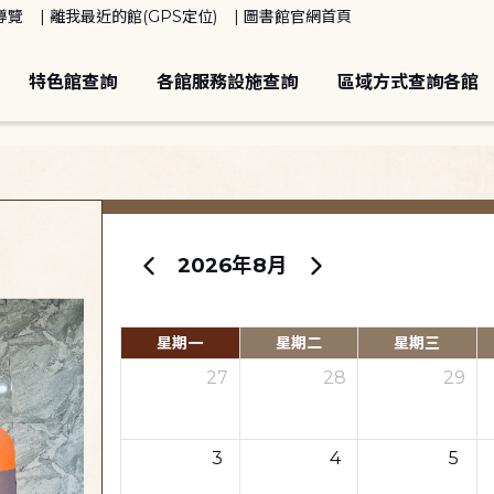
導覽
離我最近的館(GPS定位)
圖書館官網首頁
特色館查詢
各館服務設施查詢
區域方式查詢各館
2026年8月
星期一
星期二
星期三
27
28
29
3
4
5