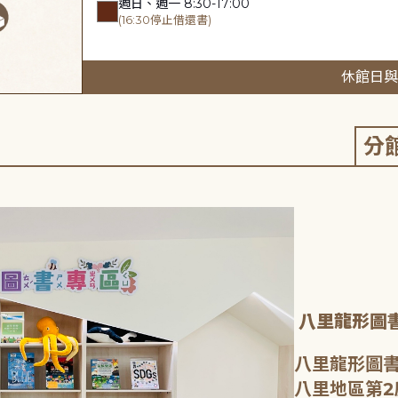
週日、週一 8:30-17:00
(16:30停止借還書)
休館日與
分
八里龍形圖
八里龍形圖書
八里地區第2