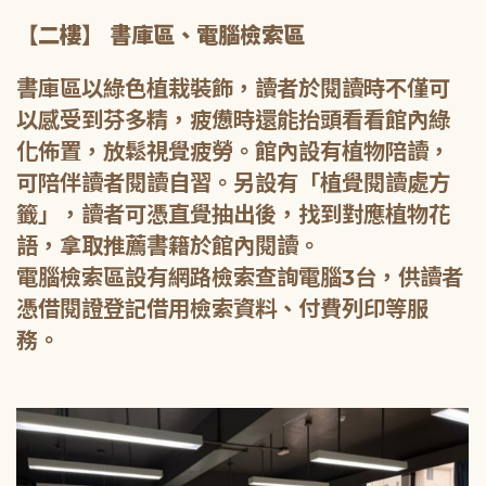
【二樓】 書庫區、電腦檢索區
書庫區以綠色植栽裝飾，讀者於閱讀時不僅可
以感受到芬多精，疲憊時還能抬頭看看館內綠
化佈置，放鬆視覺疲勞。館內設有植物陪讀，
可陪伴讀者閱讀自習。另設有「植覺閱讀處方
籤」，讀者可憑直覺抽出後，找到對應植物花
語，拿取推薦書籍於館內閱讀。
電腦檢索區設有網路檢索查詢電腦3台，供讀者
憑借閱證登記借用檢索資料、付費列印等服
務。