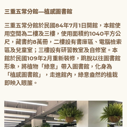
三重五常分館—植感圖書館
三重五常分館於民國84年7月1日開館，本館使
用空間為二樓及三樓，使用面積約1040平方公
尺，藏書約8萬冊，二樓設有書庫區、電腦檢索
區及兒童室；三樓設有研習教室及自修室。本
館於民國109年2月重新裝修，跳脫以往圖書館
形象，將植物「綠意」帶入圖書館，化身為
「植感圖書館」，走進館內，綠意盎然的植栽
即映入眼簾。