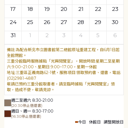
17
18
19
20
21
22
23
24
25
26
27
28
29
30
31
1
2
3
4
5
6
為配合新北市立圖書館第二總館原址重建工程，自6月1日起
全館閉館。
三重分館臨時服務據點「光興閱覽室」，開放時間:星期二至星期
六:9:00~21:00、星期日:9:00~17:00，星期一休館
地址:三重區正義南路62-1號，服務項目:領取預約書、還書，電話:
(02)2981-4887
敬請已預約三重分館取書者，請至臨時據點「光興閱覽室」領
取，造成不便，敬請見諒。
週二至週六 8:30-21:00
(20:30停止借還書)
週日、週一 8:30-17:00
(16:30停止借還書)
今日
休館日
調整開放日