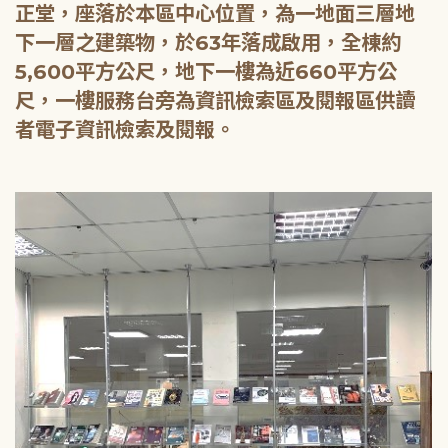
正堂，座落於本區中心位置，為一地面三層地
下一層之建築物，於63年落成啟用，全棟約
5,600平方公尺，地下一樓為近660平方公
尺，一樓服務台旁為資訊檢索區及閱報區供讀
者電子資訊檢索及閱報。