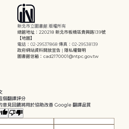
新北市立圖書館 版權所有
總館地址：220218 新北市板橋區貴興路139號
【地圖】
電話：02-29537868 傳真：02-29538139
政府網站資料開放宣告
|
隱私權聲明
圖書館信箱：cad2170001@ntpc.gov.tw
文
這個翻譯評分
的意見回饋將用於協助改善 Google 翻譯品質