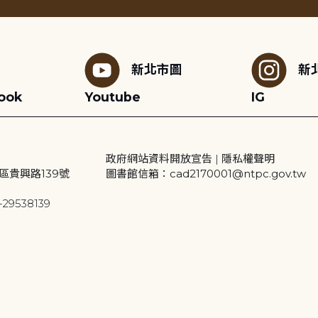
新北市圖
新
ook
Youtube
IG
政府網站資料開放宣告
|
隱私權聲明
區貴興路139號
圖書館信箱：cad2170001@ntpc.gov.tw
29538139