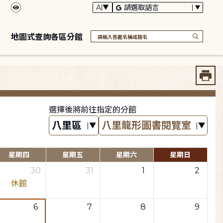
地圖式查詢各區分館
選擇後將前往指定的分館
星期四
星期五
星期六
星期日
30
31
1
2
休館
6
7
8
9