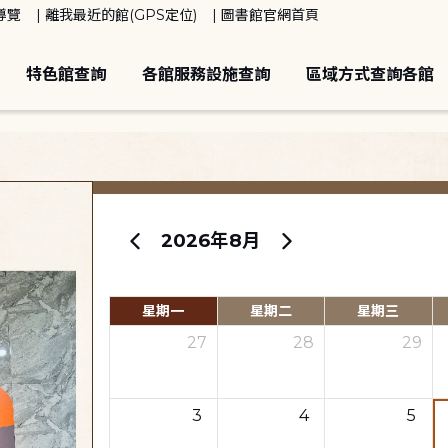
導覽
離我最近的館(GPS定位)
圖書館官網首頁
特色館查詢
各館服務設施查詢
區域方式查詢各館
2026年8月
星期一
星期二
星期三
27
28
29
3
4
5