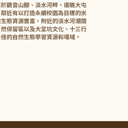
落於觀音山腳、淡水河畔，遠眺大屯
，鄰近有以打造永續校園為目標的米
然生態資源豐富，附近的淡水河潮間
館內規劃有期
自然保留區以及大坌坑文化、十三行
憩閱讀區，讓民
展示藝文作品。