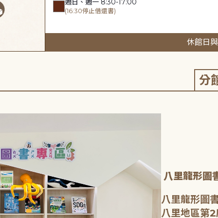
週日、週一 8:30-17:00
(16:30停止借還書)
休館日與
分
八里龍形圖
八里龍形圖書
八里地區第2