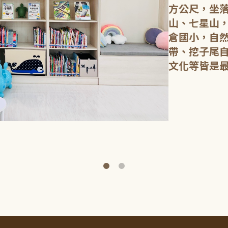
方公尺，坐
山、七星山
倉國小，自
帶、挖子尾