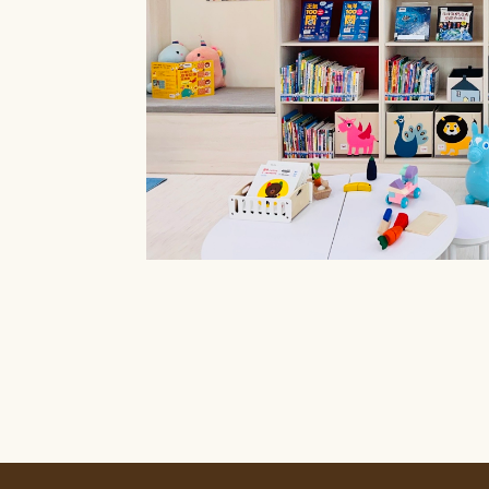
療癒菜園的休
廊」，供民眾申請
書閱覽室也特別