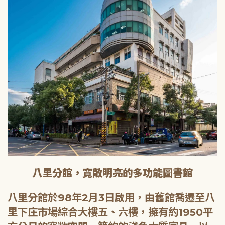
八里分館，寬敞明亮的多功能圖書館
八里分館於98年2月3日啟用，由舊館喬遷至八
里下庄市場綜合大樓五、六樓，擁有約1950平