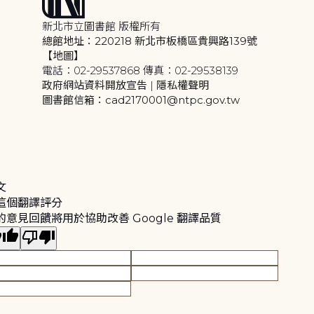
新北市立圖書館 版權所有
總館地址：220218 新北市板橋區貴興路139號
【地圖】
電話：02-29537868 傳真：02-29538139
政府網站資料開放宣告
|
隱私權聲明
圖書館信箱：cad2170001@ntpc.gov.tw
文
這個翻譯評分
的意見回饋將用於協助改善 Google 翻譯品質