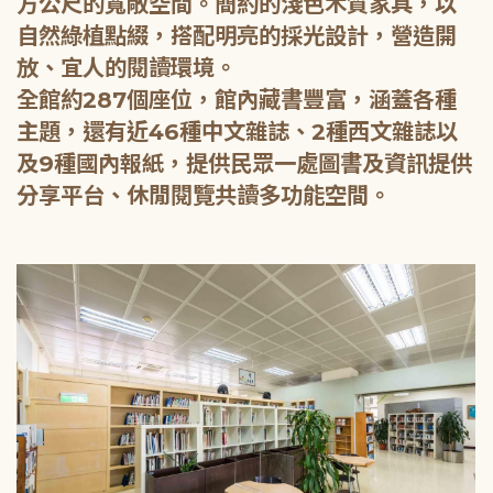
方公尺的寬敞空間。簡約的淺色木質家具，以
自然綠植點綴，搭配明亮的採光設計，營造開
放、宜人的閱讀環境。
全館約287個座位，館內藏書豐富，涵蓋各種
主題，還有近46種中文雜誌、2種西文雜誌以
及9種國內報紙，提供民眾一處圖書及資訊提供