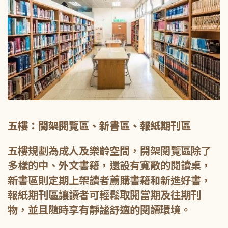
五樓：開架閱覽區、新書區、報紙期刊區
五樓規劃為成人及樂齡空間，開架閱覽區除了
多樣的中、外文書籍，還設有寬敞的閱讀桌，
新書區則定期上架讀者薦購書籍和新進好書，
報紙期刊區讓讀者可輕鬆取閱當期及往期刊
物，並且隨時享有靜謐舒適的閱讀環境。