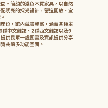
空間。簡約的淺色木質家具，以自然
搭配明亮的採光設計，營造開放、宜
五樓：開架閱
境。
個座位，館內藏書豐富，涵蓋各種主
五樓規劃為成
6種中文雜誌、2種西文雜誌以及9
籍和新進好書
，提供民眾一處圖書及資訊提供分享