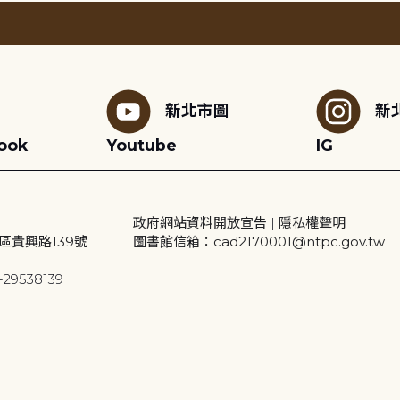
新北市圖
新
ook
Youtube
IG
政府網站資料開放宣告
|
隱私權聲明
區貴興路139號
圖書館信箱：cad2170001@ntpc.gov.tw
29538139