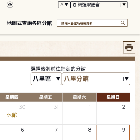
地圖式查詢各區分館
選擇後將前往指定的分館
星期四
星期五
星期六
星期日
30
31
1
2
休館
6
7
8
9