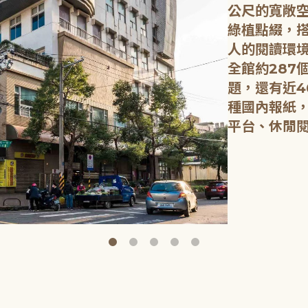
公尺的寬敞
綠植點綴，
人的閱讀環
全館約287
題，還有近4
種國內報紙