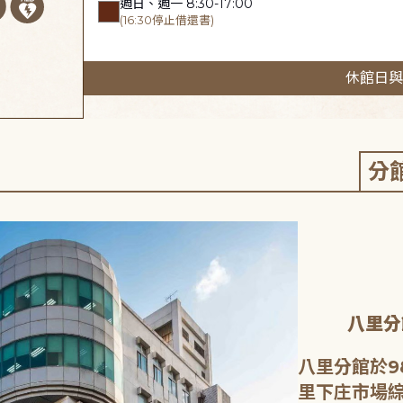
週日、週一 8:30-17:00
(16:30停止借還書)
休館日與
分
八里分
八里分館於9
里下庄市場綜