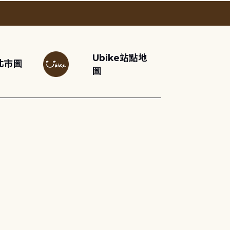
Ubike站點地
北市圖
圖