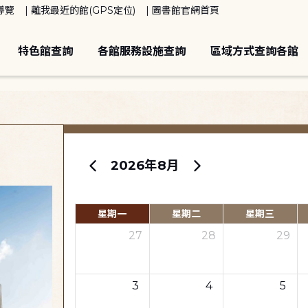
導覽
離我最近的館(GPS定位)
圖書館官網首頁
特色館查詢
各館服務設施查詢
區域方式查詢各館
2026年8月
星期一
星期二
星期三
27
28
29
3
4
5