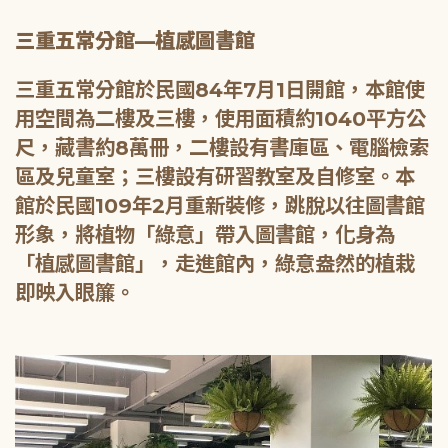
三重五常分館—植感圖書館
三重五常分館於民國84年7月1日開館，本館使
用空間為二樓及三樓，使用面積約1040平方公
尺，藏書約8萬冊，二樓設有書庫區、電腦檢索
區及兒童室；三樓設有研習教室及自修室。本
館於民國109年2月重新裝修，跳脫以往圖書館
形象，將植物「綠意」帶入圖書館，化身為
「植感圖書館」，走進館內，綠意盎然的植栽
即映入眼簾。