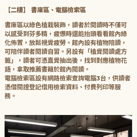
【二樓】 書庫區、電腦檢索區
書庫區以綠色植栽裝飾，讀者於閱讀時不僅可
以感受到芬多精，疲憊時還能抬頭看看館內綠
化佈置，放鬆視覺疲勞。館內設有植物陪讀，
可陪伴讀者閱讀自習。另設有「植覺閱讀處方
籤」，讀者可憑直覺抽出後，找到對應植物花
語，拿取推薦書籍於館內閱讀。
電腦檢索區設有網路檢索查詢電腦3台，供讀者
憑借閱證登記借用檢索資料、付費列印等服
務。