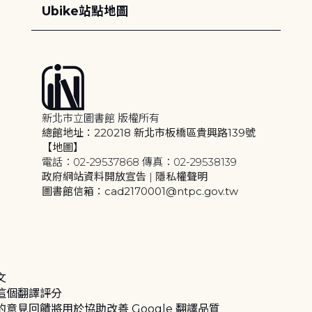
Ubike站點地圖
新北市立圖書館 版權所有
總館地址：220218 新北市板橋區貴興路139號
【地圖】
電話：02-29537868 傳真：02-29538139
政府網站資料開放宣告
|
隱私權聲明
圖書館信箱：cad2170001@ntpc.gov.tw
文
這個翻譯評分
的意見回饋將用於協助改善 Google 翻譯品質